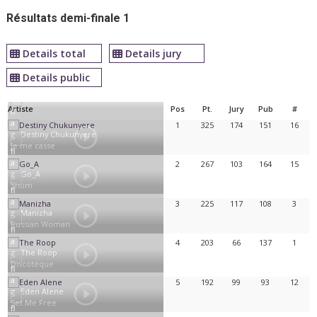
Résultats demi-finale 1
Details total
Details jury
Details public
Artiste
Pos
Pt.
Jury
Pub
#
1
325
174
151
16
Destiny Chukunyere
Je me casse
2
267
103
164
15
Go_A
Shum
3
225
117
108
3
Manizha
Russian Woman
4
203
66
137
1
The Roop
Discoteque
5
192
99
93
12
Eden Alene
Set Me Free