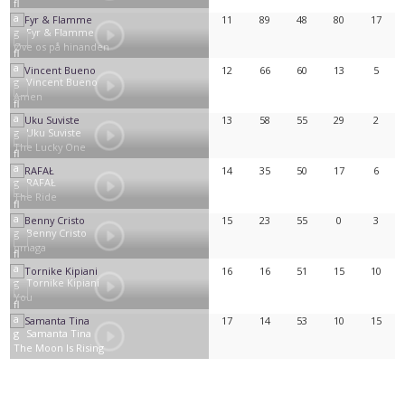
11
89
48
80
17
Fyr & Flamme
Øve os på hinanden
12
66
60
13
5
Vincent Bueno
Amen
13
58
55
29
2
Uku Suviste
The Lucky One
14
35
50
17
6
RAFAŁ
The Ride
15
23
55
0
3
Benny Cristo
omaga
16
16
51
15
10
Tornike Kipiani
You
17
14
53
10
15
Samanta Tina
The Moon Is Rising