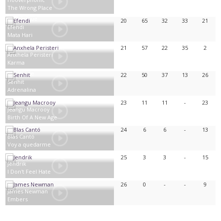
The Wrong Place
Belgique
20
65
32
33
21
Efendi
Mata Hari
Azerbaïdjan
21
57
22
35
2
Anxhela Peristeri
Karma
Albanie
22
50
37
13
26
Senhit
Adrenalina
Saint-Marin
23
11
11
-
23
Jeangu Macrooy
Birth Of A New Age
Pays-Bas
24
6
6
-
13
Blas Cantó
Voy a quedarme
Espagne
25
3
3
-
15
Jendrik
I Don't Feel Hate
Allemagne
26
0
-
-
9
James Newman
Embers
Royaume-Uni