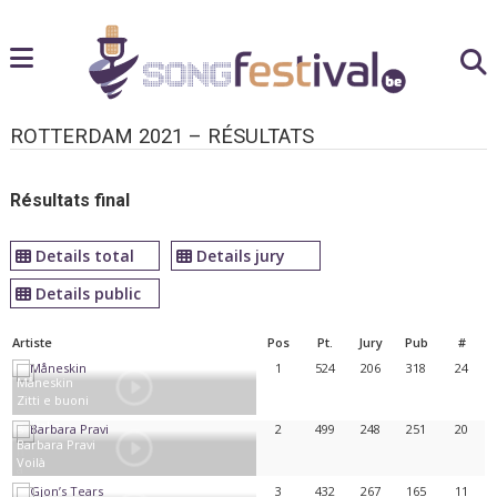
ROTTERDAM 2021 – RÉSULTATS
Résultats final
Details total
Details jury
Details public
Artiste
Pos
Pt.
Jury
Pub
#
1
524
206
318
24
Måneskin
Zitti e buoni
Italie
2
499
248
251
20
Barbara Pravi
Voilà
France
3
432
267
165
11