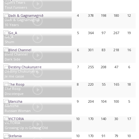
Gjon’s Tears
Tout l’univers
Suisse
4
378
198
180
12
Daði & Gagnamagnið
10 Years
Islande
5
364
97
267
19
Go_A
Shum
Ukraine
6
301
83
218
16
Blind Channel
Dark Side
Finlande
7
255
208
47
6
Destiny Chukunyere
Je me casse
Malte
8
220
55
165
18
The Roop
Discoteque
Lituanie
9
204
104
100
5
Manizha
Russian Woman
Russie
10
170
140
30
17
VICTORIA
Growing Up is Getting Old
Bulgarie
10
170
91
79
10