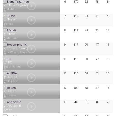
6
170
92
78
8
Elena Tsagrinou
El diablo
7
142
91
51
4
Tusse
Voices
8
138
47
91
14
Efendi
Mata Hari
9
117
70
47
11
Hooverphonic
The Wrong Place
10
115
38
77
9
TIX
Fallen Angel
11
110
57
53
10
ALBINA
Tick-Tock
12
85
58
27
13
Roxen
Amnesia
13
44
36
8
2
Ana Soklič
Amen