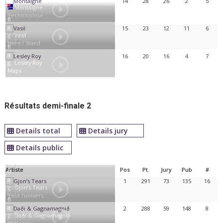
14
28
26
2
5
Montaigne
Technicolour
15
23
12
11
6
Vasil
Here I Stand
16
20
16
4
7
Lesley Roy
Maps
Résultats demi-finale 2
Details total
Details jury
Details public
Artiste
Pos
Pt.
Jury
Pub
#
1
291
73
135
16
Gjon’s Tears
Tout l’univers
2
288
59
148
8
Daði & Gagnamagnið