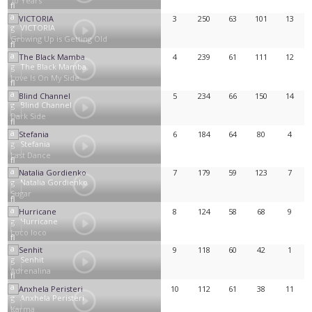
10 Years
3
250
63
101
13
VICTORIA
Growing Up is Getting Old
4
239
61
111
12
The Black Mamba
Love Is On My Side
5
234
66
150
14
Blind Channel
Dark Side
6
184
64
80
4
Stefania
Last Dance
7
179
59
123
7
Natalia Gordienko
Sugar
8
124
58
68
9
Hurricane
Loco loco
9
118
60
42
1
Senhit
Adrenalina
10
112
61
38
11
Anxhela Peristeri
Karma