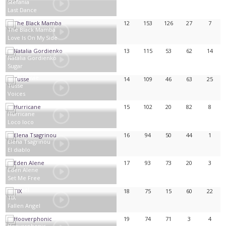
Stefania
Last Dance
Grèce
12
153
126
27
7
The Black Mamba
Love Is On My Side
Portugal
13
115
53
62
14
Natalia Gordienko
Sugar
Moldavie
14
109
46
63
25
Tusse
Voices
Suède
15
102
20
82
8
Hurricane
Loco loco
Serbie
16
94
50
44
1
Elena Tsagrinou
El diablo
Chypre
17
93
73
20
3
Eden Alene
Set Me Free
Israël
18
75
15
60
22
TIX
Fallen Angel
Norvège
19
74
71
3
4
Hooverphonic