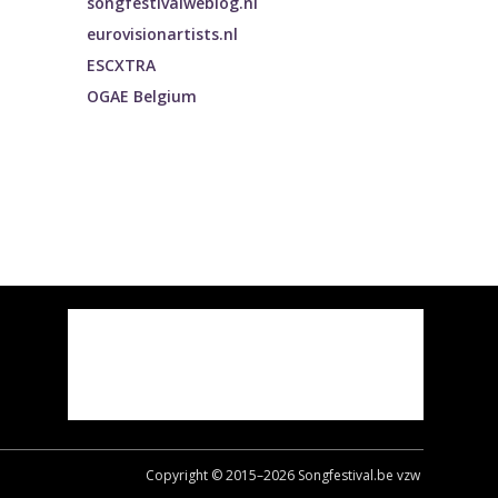
songfestivalweblog.nl
eurovisionartists.nl
ESCXTRA
OGAE Belgium
Copyright © 2015–
2026
Songfestival.be vzw