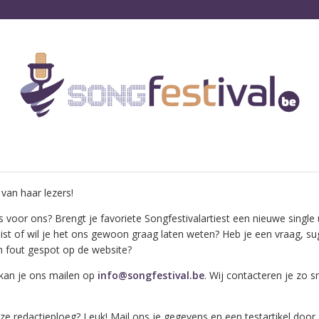
van haar lezers!
 voor ons? Brengt je favoriete Songfestivalartiest een nieuwe single 
st of wil je het ons gewoon graag laten weten? Heb je een vraag, su
n fout gespot op de website?
kan je ons mailen op
info@songfestival.be
. Wij contacteren je zo s
onze redactieploeg? Leuk! Mail ons je gegevens en een testartikel doo