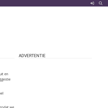
ADVERTENTIE
uit en
ggestie
nel
r zodat we