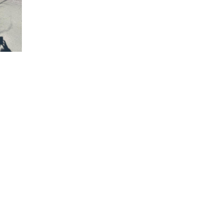
 of Love
inning