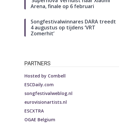
‘Supernova’ verhuist naar Xiaomi
Arena, finale op 6 februari
Songfestivalwinnares DARA treedt
4 augustus op tijdens ‘VRT
Zomerhit’
PARTNERS
Hosted by
Combell
ESCDaily.com
songfestivalweblog.nl
eurovisionartists.nl
ESCXTRA
OGAE Belgium