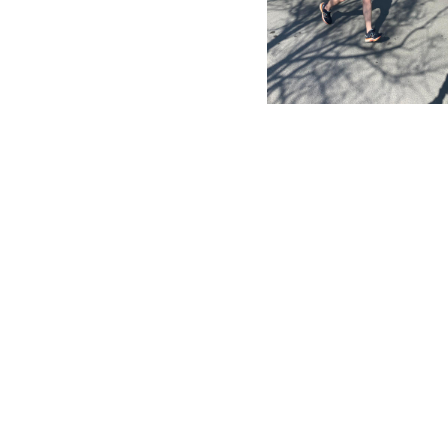
Liliane Saint-Pierre - Soldiers
België dat net naast de overw
grijpt in 2003.