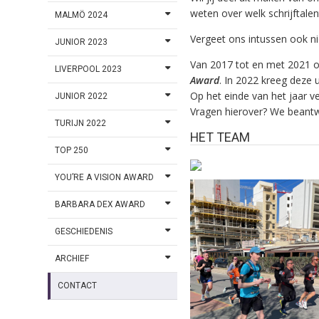
weten over welk schrijftalent
MALMÖ 2024
Vergeet ons intussen ook ni
JUNIOR 2023
Van 2017 tot en met 2021 o
LIVERPOOL 2023
Award
. In 2022 kreeg deze 
Op het einde van het jaar v
JUNIOR 2022
Ott Lepland - Kuula
Vragen hierover? We beant
Paul Harrington & Charlie
TURIJN 2022
McGettigan - Rock 'n' Roll Kid
HET TEAM
TOP 250
YOU’RE A VISION AWARD
BARBARA DEX AWARD
GESCHIEDENIS
Ott Lepland - Kuula
Tom Dice - Me and My Guitar
Marija Šerifovic - Molitva
Het JESF 2005 bijwonen en g
ARCHIEF
worden door de
songfestivalmicrobe.
CONTACT