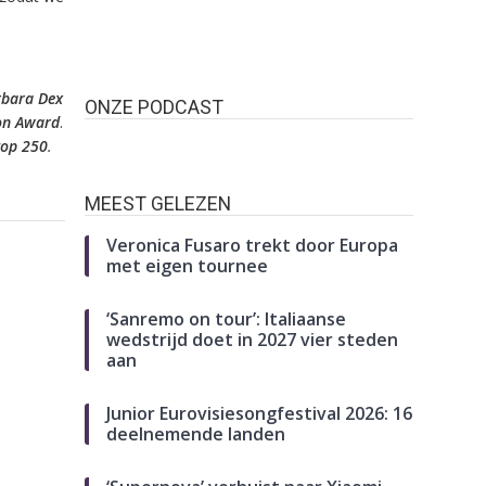
bara Dex
ONZE PODCAST
ion Award
.
top 250
.
ove
MEEST GELEZEN
ing
Veronica Fusaro trekt door Europa
met eigen tournee
‘Sanremo on tour’: Italiaanse
wedstrijd doet in 2027 vier steden
aan
 kaartspel
root
Chinitor
nings
Junior Eurovisiesongfestival 2026: 16
urosong
deelnemende landen