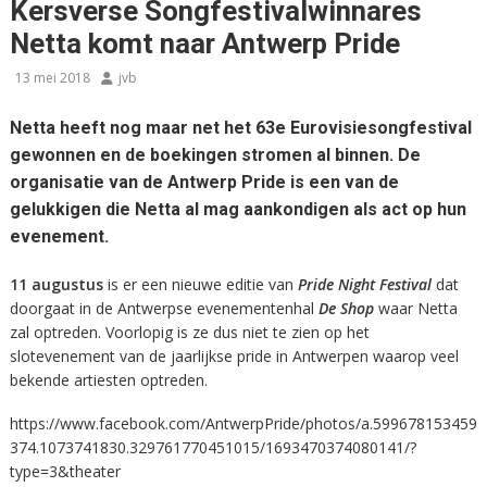
Kersverse Songfestivalwinnares
Netta komt naar Antwerp Pride
13 mei 2018
jvb
Netta heeft nog maar net het 63e Eurovisiesongfestival
gewonnen en de boekingen stromen al binnen. De
organisatie van de Antwerp Pride is een van de
gelukkigen die Netta al mag aankondigen als act op hun
evenement.
11 augustus
is er een nieuwe editie van
Pride Night Festival
dat
doorgaat in de Antwerpse evenementenhal
De Shop
waar Netta
zal optreden. Voorlopig is ze dus niet te zien op het
slotevenement van de jaarlijkse pride in Antwerpen waarop veel
bekende artiesten optreden.
https://www.facebook.com/AntwerpPride/photos/a.599678153459
374.1073741830.329761770451015/1693470374080141/?
type=3&theater