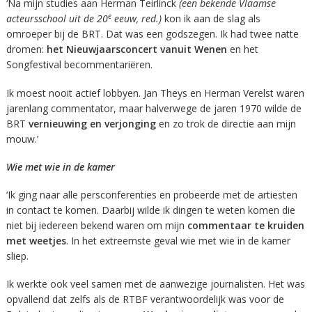
‘Na mijn studies aan Herman Teirlinck
(een bekende Vlaamse
e
acteursschool uit de 20
eeuw, red.)
kon ik aan de slag als
omroeper bij de BRT. Dat was een godszegen. Ik had twee natte
dromen:
het Nieuwjaarsconcert vanuit Wenen
en het
Songfestival becommentariëren.
Ik moest nooit actief lobbyen. Jan Theys en Herman Verelst waren
jarenlang commentator, maar halverwege de jaren 1970 wilde de
BRT
vernieuwing en verjonging
en zo trok de directie aan mijn
mouw.’
Wie met wie in de kamer
‘Ik ging naar alle persconferenties en probeerde met de artiesten
in contact te komen. Daarbij wilde ik dingen te weten komen die
niet bij iedereen bekend waren om mijn
commentaar te kruiden
met weetjes
. In het extreemste geval wie met wie in de kamer
sliep.
Ik werkte ook veel samen met de aanwezige journalisten. Het was
opvallend dat zelfs als de RTBF verantwoordelijk was voor de