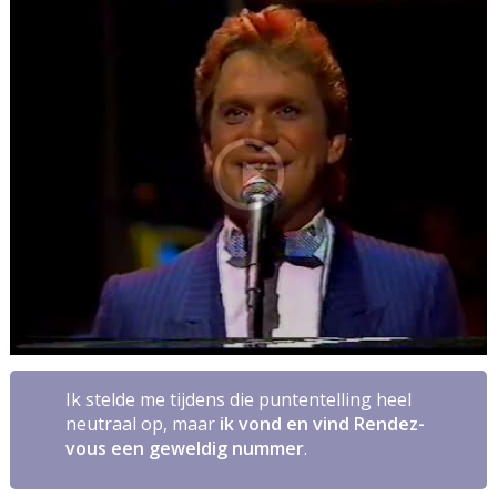
Ik stelde me tijdens die puntentelling heel
neutraal op, maar
ik vond en vind
Rendez-
vous
een geweldig nummer
.