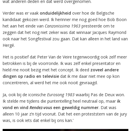
wat anderen deden en dat werd overgenomen.
Verder was er vaak
onduidelijkheid
over hoe de Belgische
kandidaat gekozen werd. Ik herinner me nog goed hoe Bob Boon
het aan het einde van
Canzonissima 1963
presteerde om te
zeggen dat het nog niet zeker was dat winnaar Jacques Raymond
ook naar het Songfestival zou gaan. Dat kan alleen in het land van
Hergé.
Het is positief dat Peter Van de Veire tegenwoordig ook zelf meer
betrokken is bij de voorronde. Ik was zelf enkel presentator en
hield me nooit bezig met het concept. Ik deed
zoveel andere
dingen op radio en televisie
dat ik me daar niet mee op kon
concentreren, al werd het me ook nooit gevraagd.
Ja, ook bij de iconische
Eurosong 1983
waarbij Pas de Deux won.
Ik stelde me tijdens die puntentelling heel neutraal op, maar
ik
vond en vind
Rendez-vous
een geweldig nummer
. Dat was
alleen 10 jaar z’n tijd vooruit. Dat het een proteststem van de jury
was, is ook iets dat enkel bij ons kan.’