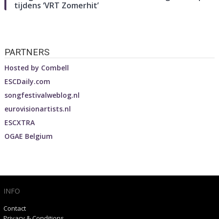
tijdens ‘VRT Zomerhit’
PARTNERS
Hosted by
Combell
ESCDaily.com
songfestivalweblog.nl
eurovisionartists.nl
ESCXTRA
OGAE Belgium
INFO
Contact
Privacy & Conditions