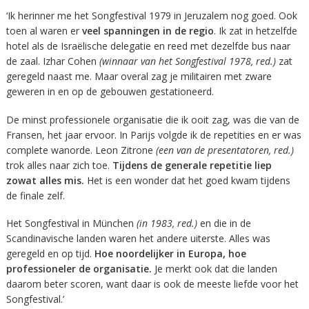
‘Ik herinner me het Songfestival 1979 in Jeruzalem nog goed. Ook
toen al waren er
veel spanningen in de regio
. Ik zat in hetzelfde
hotel als de Israëlische delegatie en reed met dezelfde bus naar
de zaal. Izhar Cohen
(winnaar van het Songfestival 1978, red.)
zat
geregeld naast me. Maar overal zag je militairen met zware
geweren in en op de gebouwen gestationeerd.
De minst professionele organisatie die ik ooit zag, was die van de
Fransen, het jaar ervoor. In Parijs volgde ik de repetities en er was
complete wanorde. Leon Zitrone
(een van de presentatoren, red.)
trok alles naar zich toe.
Tijdens de generale repetitie liep
zowat alles mis.
Het is een wonder dat het goed kwam tijdens
de finale zelf.
Het Songfestival in München
(in 1983, red.)
en die in de
Scandinavische landen waren het andere uiterste. Alles was
geregeld en op tijd.
Hoe noordelijker in Europa, hoe
professioneler de organisatie.
Je merkt ook dat die landen
daarom beter scoren, want daar is ook de meeste liefde voor het
Songfestival.’