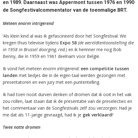
en 1989. Daarnaast was Appermont tussen 1976 en 1990
de Songfestivalcommentator van de toenmalige BRT.
Meteen enorm intrigerend
‘Als klein kind al was ik gefascineerd door het Songfestival. We
kregen thuis televisie tijdens
Expo 58
(de wereldtentoonstelling die
in 1958 in Brussel doorging, red.)
en ik herinner me nog Bob
Benny, die in 1959 en 1961 deelnam voor België.
Ik vond het meteen enorm intrigerend:
een competitie tussen
landen
met liedjes die in de eigen taal werden gezongen met
presentatoren en een jury met een puntentelling.
Ik had toen nooit durven denken of dromen dat ik ooit in het vak
zou rollen, laat staan dat ik de presentatie van de preselecties en
het commentaar van de Songfestivals zelf zou verzorgen. Had je
me dat als 11-jarige gevraagd, had ik je
gek verklaard
!’
Twee natte dromen