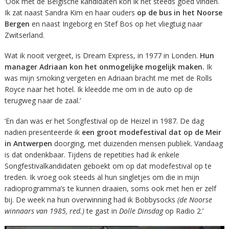
‘Ook met de Belgische kandidaten kon ik het steeds goed vinden.
Ik zat naast Sandra Kim en haar ouders
op de bus in het Noorse
Bergen
en naast Ingeborg en Stef Bos op het vliegtuig naar
Zwitserland.
Wat ik nooit vergeet, is Dream Express, in 1977 in Londen.
Hun
manager Adriaan kon het onmogelijke mogelijk maken.
Ik
was mijn smoking vergeten en Adriaan bracht me met de Rolls
Royce naar het hotel. Ik kleedde me om in de auto op de
terugweg naar de zaal.’
‘En dan was er het Songfestival op de Heizel in 1987. De dag
nadien presenteerde ik
een groot modefestival dat op de Meir
in Antwerpen
doorging, met duizenden mensen publiek. Vandaag
is dat ondenkbaar. Tijdens de repetities had ik enkele
Songfestivalkandidaten geboekt om op dat modefestival op te
treden. Ik vroeg ook steeds al hun singletjes om die in mijn
radioprogramma’s te kunnen draaien, soms ook met hen er zelf
bij. De week na hun overwinning had ik Bobbysocks
(de Noorse
winnaars van 1985, red.)
te gast in
Dolle Dinsdag
op Radio 2.’