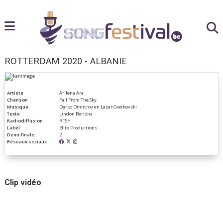
ROTTERDAM 2020 - ALBANIE
Artiste
Arilena Ara
Chanson
Fall From The Sky
Musique
Darko Dimitrov en Lazar Cvetkovski
Texte
Lindon Berisha
Radiodiffusion
RTSH
Label
Elite Productions
Demi-finale
2
Réseaux sociaux
Clip vidéo