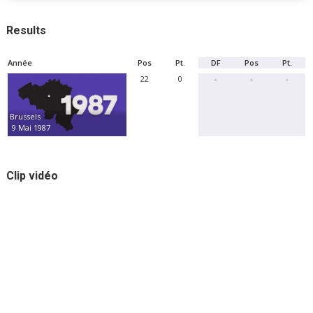
Results
Année
Pos
Pt.
DF
Pos
Pt.
22
0
-
-
-
Brussels
9 Mai 1987
Clip vidéo