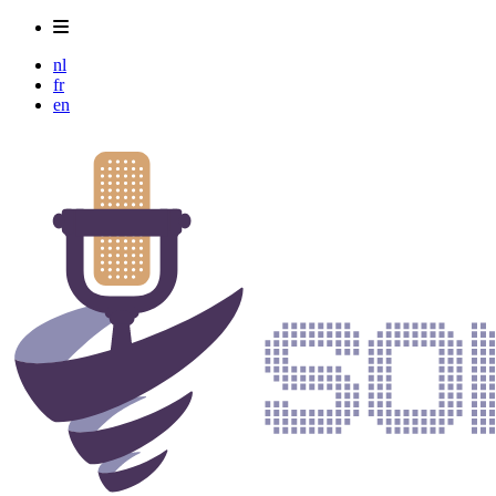
nl
fr
en