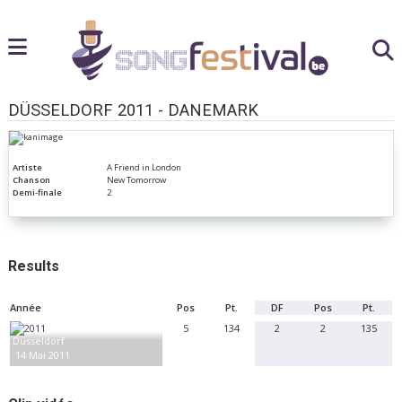
DÜSSELDORF 2011 - DANEMARK
Artiste
A Friend in London
Chanson
New Tomorrow
Demi-finale
2
Results
Année
Pos
Pt.
DF
Pos
Pt.
5
134
2
2
135
Düsseldorf
14 Mai 2011