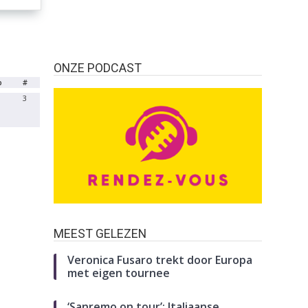
ONZE PODCAST
b
#
3
MEEST GELEZEN
Veronica Fusaro trekt door Europa
met eigen tournee
‘Sanremo on tour’: Italiaanse