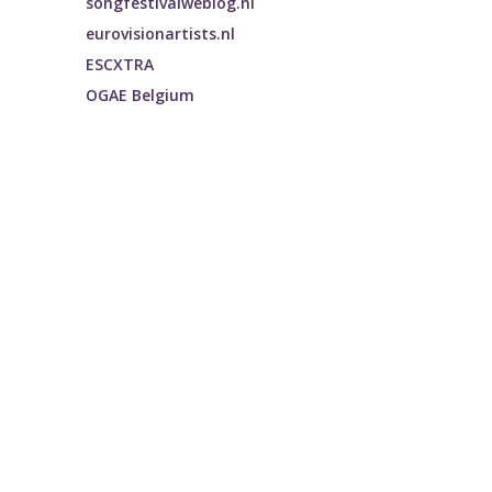
songfestivalweblog.nl
eurovisionartists.nl
ESCXTRA
OGAE Belgium