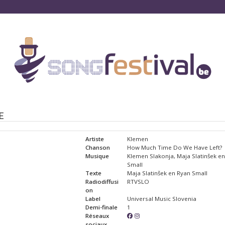
E
Artiste
Klemen
Chanson
How Much Time Do We Have Left?
Musique
Klemen Slakonja, Maja Slatinšek e
Small
Texte
Maja Slatinšek en Ryan Small
Radiodiffusi
RTVSLO
on
Label
Universal Music Slovenia
Demi-finale
1
Réseaux
sociaux