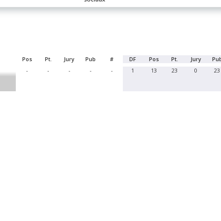
Pos
Pt.
Jury
Pub
#
DF
Pos
Pt.
Jury
Pu
-
-
-
-
-
1
13
23
0
23