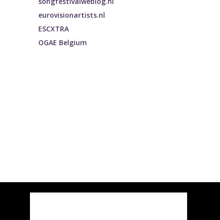
songfestivalweblog.nl
eurovisionartists.nl
ESCXTRA
OGAE Belgium