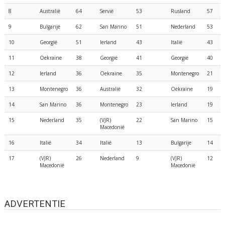
8
Australië
64
Servië
53
Rusland
57
9
Bulgarije
62
San Marino
51
Nederland
53
10
Georgië
51
Ierland
43
Italië
43
11
Oekraïne
38
Georgië
41
Georgië
40
12
Ierland
36
Oekraïne
35
Montenegro
21
13
Montenegro
36
Australië
32
Oekraïne
19
14
San Marino
36
Montenegro
23
Ierland
19
15
Nederland
35
(VJR)
22
San Marino
15
Macedonië
16
Italië
34
Italië
13
Bulgarije
14
17
(VJR)
26
Nederland
9
(VJR)
12
Macedonië
Macedonië
ADVERTENTIE