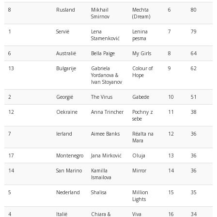
8
Rusland
Mikhail
Mechta
6
80
Smirnov
(Dream)
1
Servië
Lena
Lenina
7
79
Stamenković
pesma
6
Australië
Bella Paige
My Girls
8
64
13
Bulgarije
Gabriela
Colour of
9
62
Yordanova &
Hope
Ivan Stoyanov
2
Georgië
The Virus
Gabede
10
51
12
Oekraïne
Anna Trincher
Pochny z
11
38
sebe
7
Ierland
Aimee Banks
Réalta na
12
36
Mara
17
Montenegro
Jana Mirković
Oluja
13
36
14
San Marino
Kamilla
Mirror
14
36
Ismailova
5
Nederland
Shalisa
Million
15
35
Lights
4
Italië
Chiara &
Viva
16
34