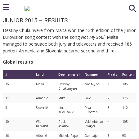
JUNIOR 2015 – RESULTS
Destiny Chukunyere from Malta won the 13th edition of the Junior
Eurovision song contest with the song
Not My Soul
! Malta
managed to persuade both jury and televoters and received 185
punten. Armenia and Slovenia became second and third.
Global results
#
Land
Deelnemer(s)
Nummer
Plaats
Punten
15
Malta
Destiny
Not My Soul
1
185
Chukunyere
11
Armenië
Mika
Love
2
176
3
Slovenië
Lina
Prva
3
112
Kuduzović
ljubezen
10
Wit-
Ruslan
Volshebtstvo
4
105
Rusland
Aslanov
(Magic)
16
Albanië
Mishela Rapo
Dambaje
5
93