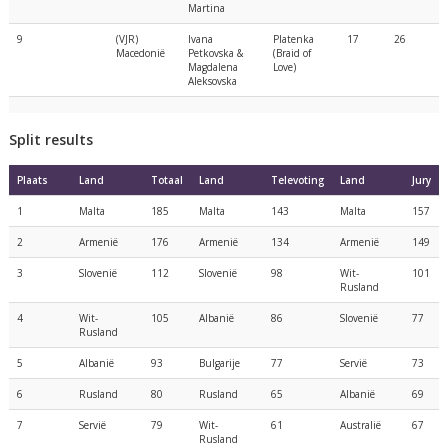
Martina
9
(VJR)
Ivana
Platenka
17
26
Macedonië
Petkovska &
(Braid of
Magdalena
Love)
Aleksovska
Split results
Plaats
Land
Totaal
Land
Televoting
Land
Jury
1
Malta
185
Malta
143
Malta
157
2
Armenië
176
Armenië
134
Armenië
149
3
Slovenië
112
Slovenië
98
Wit-
101
Rusland
4
Wit-
105
Albanië
86
Slovenië
77
Rusland
5
Albanië
93
Bulgarije
77
Servië
73
6
Rusland
80
Rusland
65
Albanië
69
7
Servië
79
Wit-
61
Australië
67
Rusland