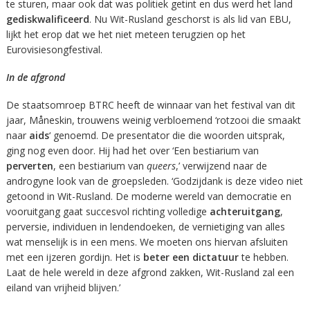
te sturen, maar ook dat was politiek getint en dus werd het land
gediskwalificeerd
. Nu Wit-Rusland geschorst is als lid van EBU,
lijkt het erop dat we het niet meteen terugzien op het
Eurovisiesongfestival.
In de afgrond
De staatsomroep BTRC heeft de winnaar van het festival van dit
jaar, Måneskin, trouwens weinig verbloemend ‘rotzooi die smaakt
naar
aids
‘ genoemd. De presentator die die woorden uitsprak,
ging nog even door. Hij had het over ‘Een bestiarium van
perverten
, een bestiarium van
queers
,’ verwijzend naar de
androgyne look van de groepsleden. ‘Godzijdank is deze video niet
getoond in Wit-Rusland. De moderne wereld van democratie en
vooruitgang gaat succesvol richting volledige
achteruitgang
,
perversie, individuen in lendendoeken, de vernietiging van alles
wat menselijk is in een mens. We moeten ons hiervan afsluiten
met een ijzeren gordijn. Het is
beter een dictatuur
te hebben.
Laat de hele wereld in deze afgrond zakken, Wit-Rusland zal een
eiland van vrijheid blijven.’