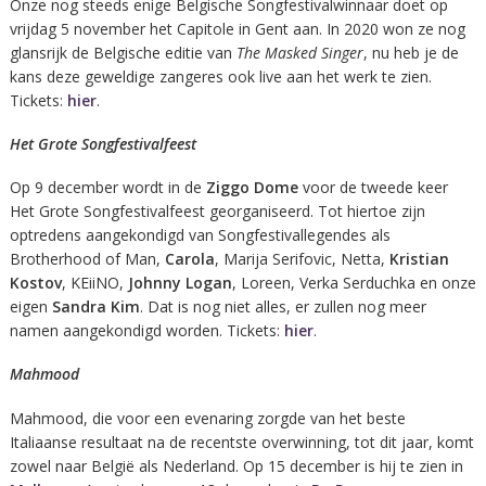
Onze nog steeds enige Belgische Songfestivalwinnaar doet op
vrijdag 5 november het Capitole in Gent aan. In 2020 won ze nog
glansrijk de Belgische editie van
The Masked Singer
, nu heb je de
kans deze geweldige zangeres ook live aan het werk te zien.
Tickets:
hier
.
Het Grote Songfestivalfeest
Op 9 december wordt in de
Ziggo Dome
voor de tweede keer
Het Grote Songfestivalfeest georganiseerd. Tot hiertoe zijn
optredens aangekondigd van Songfestivallegendes als
Brotherhood of Man,
Carola
, Marija Serifovic, Netta,
Kristian
Kostov
, KEiiNO,
Johnny Logan
, Loreen, Verka Serduchka en onze
eigen
Sandra Kim
. Dat is nog niet alles, er zullen nog meer
namen aangekondigd worden. Tickets:
hier
.
Mahmood
Mahmood, die voor een evenaring zorgde van het beste
Italiaanse resultaat na de recentste overwinning, tot dit jaar, komt
zowel naar België als Nederland. Op 15 december is hij te zien in