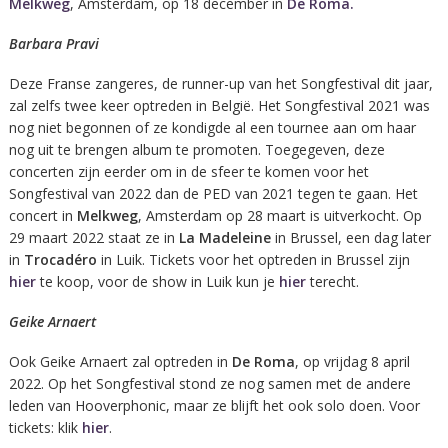
Melkweg
, Amsterdam, op 18 december in
De Roma.
Barbara Pravi
Deze Franse zangeres, de runner-up van het Songfestival dit jaar,
zal zelfs twee keer optreden in België. Het Songfestival 2021 was
nog niet begonnen of ze kondigde al een tournee aan om haar
nog uit te brengen album te promoten. Toegegeven, deze
concerten zijn eerder om in de sfeer te komen voor het
Songfestival van 2022 dan de PED van 2021 tegen te gaan. Het
concert in
Melkweg
, Amsterdam op 28 maart is uitverkocht. Op
29 maart 2022 staat ze in
La Madeleine
in Brussel, een dag later
in
Trocadéro
in Luik. Tickets voor het optreden in Brussel zijn
hier
te koop, voor de show in Luik kun je
hier
terecht.
Geike Arnaert
Ook Geike Arnaert zal optreden in
De Roma
, op vrijdag 8 april
2022. Op het Songfestival stond ze nog samen met de andere
leden van Hooverphonic, maar ze blijft het ook solo doen. Voor
tickets: klik
hier
.