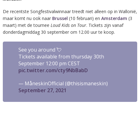
De recentste Songfestivalwinnaar treedt niet alleen op in Wallonië,
maar komt nu ook naar
Brussel
(10 februari) en
Amsterdam
(3
maart) met de tournee
Loud Kids on Tour
. Tickets zijn vanaf
donderdagmiddag 30 september om 12.00 uur te koop.
See you around 💘
Tickets available from thursday 30th
September 12:00 pm CEST
pic.twitter.com/cty9NbBabD
— MåneskinOfficial (@thisismaneskin)
September 27, 2021