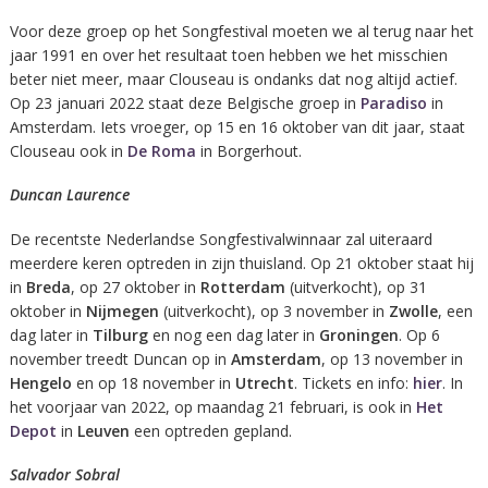
Voor deze groep op het Songfestival moeten we al terug naar het
jaar 1991 en over het resultaat toen hebben we het misschien
beter niet meer, maar Clouseau is ondanks dat nog altijd actief.
Op 23 januari 2022 staat deze Belgische groep in
Paradiso
in
Amsterdam. Iets vroeger, op 15 en 16 oktober van dit jaar, staat
Clouseau ook in
De Roma
in Borgerhout.
Duncan Laurence
De recentste Nederlandse Songfestivalwinnaar zal uiteraard
meerdere keren optreden in zijn thuisland. Op 21 oktober staat hij
in
Breda
, op 27 oktober in
Rotterdam
(uitverkocht), op 31
oktober in
Nijmegen
(uitverkocht), op 3 november in
Zwolle
, een
dag later in
Tilburg
en nog een dag later in
Groningen
. Op 6
november treedt Duncan op in
Amsterdam
, op 13 november in
Hengelo
en op 18 november in
Utrecht
. Tickets en info:
hier
. In
het voorjaar van 2022, op maandag 21 februari, is ook in
Het
Depot
in
Leuven
een optreden gepland.
Salvador Sobral