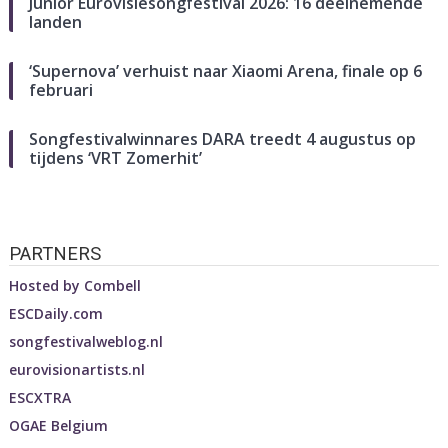
Junior Eurovisiesongfestival 2026: 16 deelnemende
landen
‘Supernova’ verhuist naar Xiaomi Arena, finale op 6
februari
Songfestivalwinnares DARA treedt 4 augustus op
tijdens ‘VRT Zomerhit’
PARTNERS
Hosted by
Combell
ESCDaily.com
songfestivalweblog.nl
eurovisionartists.nl
ESCXTRA
OGAE Belgium