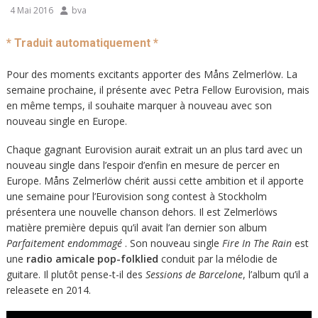
4 Mai 2016
bva
* Traduit automatiquement *
Pour des moments excitants apporter des Måns Zelmerlöw. La
semaine prochaine, il présente avec Petra Fellow Eurovision, mais
en même temps, il souhaite marquer à nouveau avec son
nouveau single en Europe.
Chaque gagnant Eurovision aurait extrait un an plus tard avec un
nouveau single dans l’espoir d’enfin en mesure de percer en
Europe. Måns Zelmerlöw chérit aussi cette ambition et il apporte
une semaine pour l’Eurovision song contest à Stockholm
présentera une nouvelle chanson dehors. Il est Zelmerlöws
matière première depuis qu’il avait l’an dernier son album
Parfaitement endommagé
. Son nouveau single
Fire In The Rain
est
une
radio amicale pop-folklied
conduit par la mélodie de
guitare. Il plutôt pense-t-il des
Sessions de Barcelone
, l’album qu’il a
releasete en 2014.