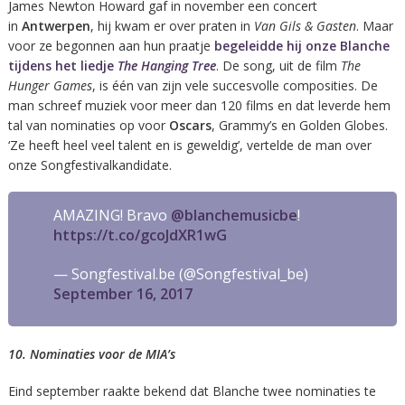
James Newton Howard gaf in november een concert
in
Antwerpen
, hij kwam er over praten in
Van Gils & Gasten
. Maar
voor ze begonnen aan hun praatje
begeleidde hij onze Blanche
tijdens het liedje
The Hanging Tree
. De song, uit de film
The
Hunger Games
, is één van zijn vele succesvolle composities. De
man schreef muziek voor meer dan 120 films en dat leverde hem
tal van nominaties op voor
Oscars
, Grammy’s en Golden Globes.
‘Ze heeft heel veel talent en is geweldig’, vertelde de man over
onze Songfestivalkandidate.
AMAZING! Bravo
@blanchemusicbe
!
https://t.co/gcoJdXR1wG
— Songfestival.be (@Songfestival_be)
September 16, 2017
10. Nominaties voor de MIA’s
Eind september raakte bekend dat Blanche twee nominaties te