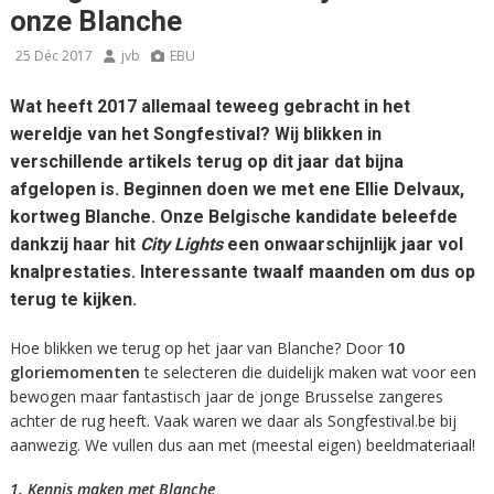
onze Blanche
25 Déc 2017
jvb
EBU
Wat heeft 2017 allemaal teweeg gebracht in het
wereldje van het Songfestival? Wij blikken in
verschillende artikels terug op dit jaar dat bijna
afgelopen is. Beginnen doen we met ene Ellie Delvaux,
kortweg Blanche. Onze Belgische kandidate beleefde
dankzij haar hit
City Lights
een onwaarschijnlijk jaar vol
knalprestaties. Interessante twaalf maanden om dus op
terug te kijken.
Hoe blikken we terug op het jaar van Blanche? Door
10
gloriemomenten
te selecteren die duidelijk maken wat voor een
bewogen maar fantastisch jaar de jonge Brusselse zangeres
achter de rug heeft. Vaak waren we daar als Songfestival.be bij
aanwezig. We vullen dus aan met (meestal eigen) beeldmateriaal!
1. Kennis maken met Blanche