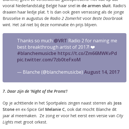
vooral Nederlandstalig België haar snel
in de armen sluit
. Radio’s
draaien haar liedje plat. ‘t Is dan ook geen verrassing als de jonge
Brusselse in augustus de
Radio 2 Zomerhit
voor
Beste Doorbraak
wint. Het zal niet bij deze nominatie én prijs blijven.
Thanks so much
@VRT
Radio 2 for naming me
best breakthrough artist of 2017! ❤️
#blanchemusicbe
https://t.co/Zm66MWKvPd
pic.twitter.com/7zb0teFxoM
— Blanche (@blanchemusicbe)
August 14, 2017
7. Daar zijn de ‘Night of the Proms’!
Op je achttiende in het Sportpaleis zingen naast sterren als
Joss
Stone
en ex-Spice Girl
Melanie C
, ook dat mocht Blanche dit
jaar al meemaken. Ze zong er voor het eerst een versie van
City
Lights
met groot orkest.