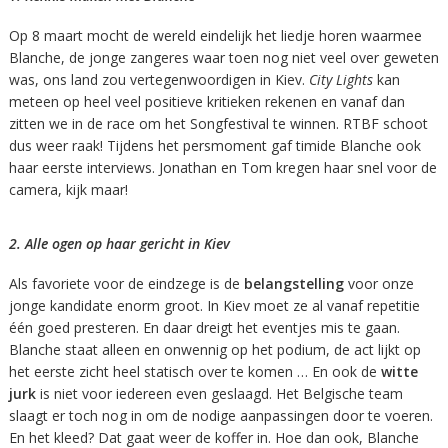
Op 8 maart mocht de wereld eindelijk het liedje horen waarmee
Blanche, de jonge zangeres waar toen nog niet veel over geweten
was, ons land zou vertegenwoordigen in Kiev.
City Lights
kan
meteen op heel veel positieve kritieken rekenen en vanaf dan
zitten we in de race om het Songfestival te winnen. RTBF schoot
dus weer raak! Tijdens het persmoment gaf timide Blanche ook
haar eerste interviews. Jonathan en Tom kregen haar snel voor de
camera, kijk maar!
2. Alle ogen op haar gericht in Kiev
Als favoriete voor de eindzege is de
belangstelling
voor onze
jonge kandidate enorm groot. In Kiev moet ze al vanaf repetitie
één goed presteren. En daar dreigt het eventjes mis te gaan.
Blanche staat alleen en onwennig op het podium, de act lijkt op
het eerste zicht heel statisch over te komen … En ook de
witte
jurk
is niet voor iedereen even geslaagd. Het Belgische team
slaagt er toch nog in om de nodige aanpassingen door te voeren.
En het kleed? Dat gaat weer de koffer in. Hoe dan ook, Blanche