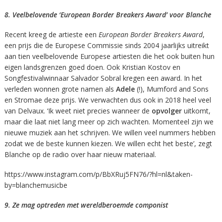
8. Veelbelovende ‘European Border Breakers Award’ voor Blanche
Recent kreeg de artieste een
European Border Breakers Award
,
een prijs die de Europese Commissie sinds 2004 jaarlijks uitreikt
aan tien veelbelovende Europese artiesten die het ook buiten hun
eigen landsgrenzen goed doen. Ook Kristian Kostov en
Songfestivalwinnaar Salvador Sobral kregen een award. In het
verleden wonnen grote namen als
Adele
(!), Mumford and Sons
en Stromae deze prijs. We verwachten dus ook in 2018 heel veel
van Delvaux. ‘Ik weet niet precies wanneer de
opvolger
uitkomt,
maar die laat niet lang meer op zich wachten. Momenteel zijn we
nieuwe muziek aan het schrijven. We willen veel nummers hebben
zodat we de beste kunnen kiezen. We willen echt het beste’, zegt
Blanche op de radio over haar nieuw materiaal.
https://www.instagram.com/p/BbXRuj5FN76/?hl=nl&taken-
by=blanchemusicbe
9. Ze mag optreden met wereldberoemde componist