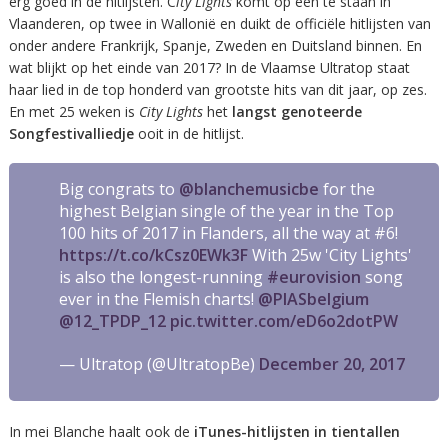
erg goed in de hitlijsten. C
ity Lights
komt op één te staan in
Vlaanderen, op twee in Wallonië en duikt de officiële hitlijsten van
onder andere Frankrijk, Spanje, Zweden en Duitsland binnen. En
wat blijkt op het einde van 2017? In de Vlaamse Ultratop staat
haar lied in de top honderd van grootste hits van dit jaar, op zes.
En met 25 weken is
City Lights
het
langst genoteerde
Songfestivalliedje
ooit in de hitlijst.
Big congrats to
@blanchemusicbe
for the
highest Belgian single of the year in the Top
100 hits of 2017 in Flanders, all the way at #6!
https://t.co/kCsz0EWk3F
With 25w 'City Lights'
is also the longest-running
#eurovision
song
ever in the Flemish charts!
@PIASbelgium
@12_TPDP_12
pic.twitter.com/eD6o2dotPW
— Ultratop (@UltratopBe)
December 20, 2017
In mei Blanche haalt ook de
iTunes-hitlijsten in tientallen