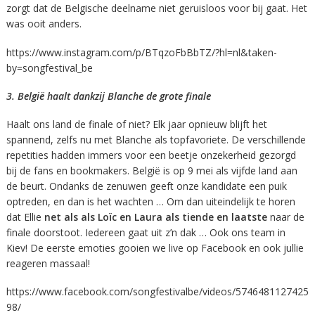
zorgt dat de Belgische deelname niet geruisloos voor bij gaat. Het
was ooit anders.
https://www.instagram.com/p/BTqzoFbBbTZ/?hl=nl&taken-
by=songfestival_be
3. België haalt dankzij Blanche de grote finale
Haalt ons land de finale of niet? Elk jaar opnieuw blijft het
spannend, zelfs nu met Blanche als topfavoriete. De verschillende
repetities hadden immers voor een beetje onzekerheid gezorgd
bij de fans en bookmakers. België is op 9 mei als vijfde land aan
de beurt. Ondanks de zenuwen geeft onze kandidate een puik
optreden, en dan is het wachten … Om dan uiteindelijk te horen
dat Ellie
net als als Loïc en Laura als tiende en laatste
naar de
finale doorstoot. Iedereen gaat uit z’n dak … Ook ons team in
Kiev! De eerste emoties gooien we live op Facebook en ook jullie
reageren massaal!
https://www.facebook.com/songfestivalbe/videos/5746481127425
98/