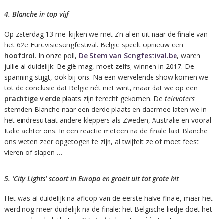
4. Blanche in top vijf
Op zaterdag 13 mei kijken we met z’n allen uit naar de finale van
het 62e Eurovisiesongfestival. België speelt opnieuw een
hoofdrol
. In onze poll,
De Stem van Songfestival.be
, waren
jullie al duidelijk: België mag, moet zelfs, winnen in 2017. De
spanning stijgt, ook bij ons. Na een wervelende show komen we
tot de conclusie dat België nét niet wint, maar dat we op een
prachtige vierde
plaats zijn terecht gekomen. De
televoters
stemden Blanche naar een derde plaats en daarmee laten we in
het eindresultaat andere kleppers als Zweden, Australië en vooral
Italië achter ons. In een reactie meteen na de finale laat Blanche
ons weten zeer opgetogen te zijn, al twijfelt ze of moet feest
vieren of slapen …
5. ‘City Lights’ scoort in Europa en groeit uit tot grote hit
Het was al duidelijk na afloop van de eerste halve finale, maar het
werd nog meer duidelijk na de finale: het Belgische liedje doet het