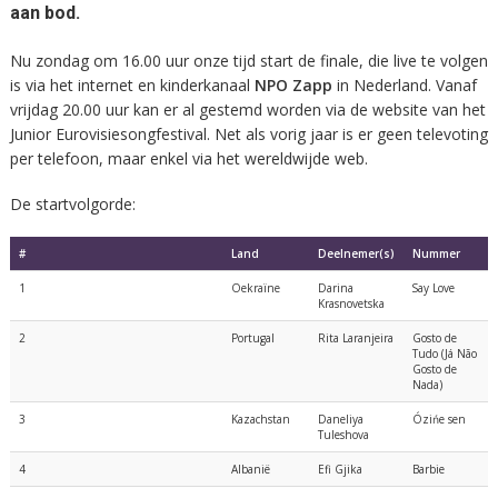
aan bod.
Nu zondag om 16.00 uur onze tijd start de finale, die live te volgen
is via het internet en kinderkanaal
NPO Zapp
in Nederland. Vanaf
vrijdag 20.00 uur kan er al gestemd worden via de website van het
Junior Eurovisiesongfestival. Net als vorig jaar is er geen televoting
per telefoon, maar enkel via het wereldwijde web.
De startvolgorde:
#
Land
Deelnemer(s)
Nummer
1
Oekraïne
Darina
Say Love
Krasnovetska
2
Portugal
Rita Laranjeira
Gosto de
Tudo (Já Não
Gosto de
Nada)
3
Kazachstan
Daneliya
Ózińe sen
Tuleshova
4
Albanië
Efi Gjika
Barbie