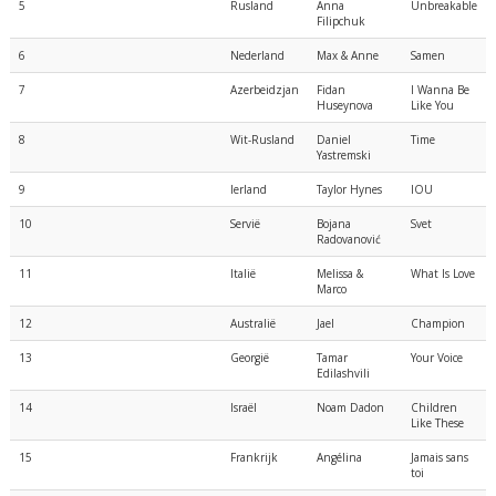
5
Rusland
Anna
Unbreakable
Filipchuk
6
Nederland
Max & Anne
Samen
7
Azerbeidzjan
Fidan
I Wanna Be
Huseynova
Like You
8
Wit-Rusland
Daniel
Time
Yastremski
9
Ierland
Taylor Hynes
IOU
10
Servië
Bojana
Svet
Radovanović
11
Italië
Melissa &
What Is Love
Marco
12
Australië
Jael
Champion
13
Georgië
Tamar
Your Voice
Edilashvili
14
Israël
Noam Dadon
Children
Like These
15
Frankrijk
Angélina
Jamais sans
toi