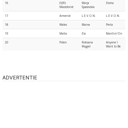
16
(VJR)
Marja
Doma
Macedonië
Spasovska
17
Armenië
L.E.V.O.N.
L.E.V.O.N.
18
Wales
Manw
Perta
19
Malta
Ela
Marchin'On
20
Polen
Roksana
Anyone I
Węgiel
Want to Be
ADVERTENTIE