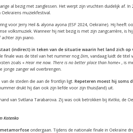
rige al bezig met zanglessen. Het werpt zijn vruchten duidelijk af. I
n Oekraïens muziekfestival.
ng voor Jerry Heil & alyona ayona (ESF 2024, Oekraïne). Hij heeft o
e volksmuziek. Wanneer hij niet bezig is met zijn zangcarrière, is hij 
 achter zijn piano.
taat (indirect) in teken van de situatie waarin het land zich o
ale finale was de titel van het nummer nog
Dim
, vandaag luidt de titel
ksten zoals «
Hear me now. There is no better place than home
« , is 
e jonge zanger wil overbrengen.
 van de steden die aan de frontlijn ligt.
Repeteren moest hij soms 
t nummer drukt hij dan ook zijn liefde voor zijn thuis(land) uit.
hand van Svitlana Tarabarova. Zij was ook betrokken bij
Kvitka
, de O
em Kotenko
e metamorfose
ondergaan. Tijdens de nationale finale in Oekraïne dr