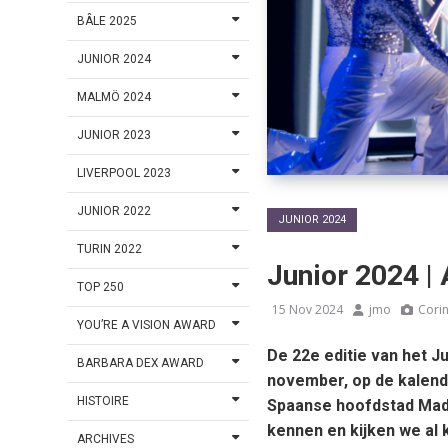
BÂLE 2025
JUNIOR 2024
MALMÖ 2024
JUNIOR 2023
LIVERPOOL 2023
JUNIOR 2022
JUNIOR 2024
TURIN 2022
Junior 2024 |
TOP 250
15 Nov 2024
jmo
Cori
YOU’RE A VISION AWARD
De 22e editie van het J
BARBARA DEX AWARD
november, op de kalende
HISTOIRE
Spaanse hoofdstad Madr
kennen en kijken we al 
ARCHIVES