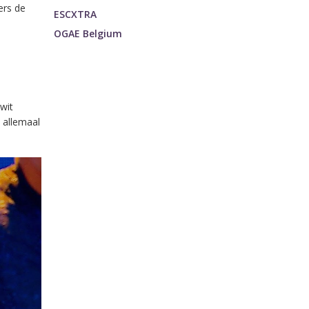
ers de
ESCXTRA
OGAE Belgium
 wit
 allemaal