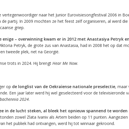
 vertegenwoordiger naar het Junior Eurovisiesongfestival 2006 in Bo
n de partij. In 2009 mochten ze het feest zelf organiseren, al werd die 
caanse griep.
oe enige – overwinning kwam er in 2012 met Anastasiya Petryk e
iktoria Petryk, de grote zus van Anastasia, had in 2008 het op dat 
een tweede plek, net na Georgië.
se trots in 2024. Hij brengt
Hear Me Now
.
ger op
de longlist van de Oekraïense nationale preselectie
, maar 
nde. Een jaar later werd hij wel geselecteerd voor de televisieronde v
obachennia 2024
.
fee in de lucht steken, al bleek het opnieuw spannend te worden
 stonden zowel Zlata Ivaniv als Artem beiden op 11 punten. Aangezien
an het publiek had ontvangen, werd hij tot winnaar gekroond.