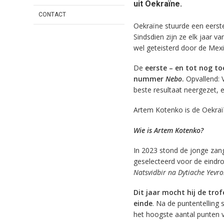
uit Oekraïne.
CONTACT
Oekraïne stuurde een eerste
Sindsdien zijn ze elk jaar va
wel geteisterd door de Mexi
De
eerste – en tot nog t
nummer
Nebo
.
Opvallend: V
beste resultaat neergezet, 
Artem Kotenko is de Oekraïn
Wie is Artem Kotenko?
In 2023 stond de jonge zan
geselecteerd voor de eindro
Natsvidbir na Dytiache Yevr
Dit jaar mocht hij de tro
einde
. Na de puntentelling
het hoogste aantal punten v