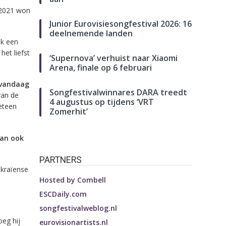
n 2021 won
Junior Eurovisiesongfestival 2026: 16
deelnemende landen
ok een
het liefst
‘Supernova’ verhuist naar Xiaomi
Arena, finale op 6 februari
p vandaag
Songfestivalwinnares DARA treedt
 van de
4 augustus op tijdens ‘VRT
meteen
Zomerhit’
dan ook
PARTNERS
ekraïense
Hosted by
Combell
ESCDaily.com
songfestivalweblog.nl
oeg hij
eurovisionartists.nl