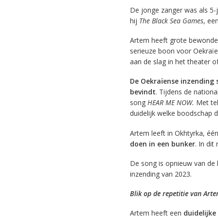
De jonge zanger was als 5-ja
hij
The Black Sea Games
, ee
Artem heeft grote bewonderi
serieuze boon voor Oekraïens
aan de slag in het theater of
De Oekraïense inzending s
bevindt
. Tijdens de nation
song
HEAR ME NOW.
Met te
duidelijk welke boodschap d
Artem leeft in Okhtyrka, één
doen in een bunker
. In di
De song is opnieuw van de 
inzending van 2023.
Blik op de repetitie van Art
Artem heeft een
duidelijk