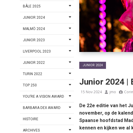
BÂLE 2025
JUNIOR 2024
MALMÖ 2024
JUNIOR 2023
LIVERPOOL 2023
JUNIOR 2022
JUNIOR 2024
TURIN 2022
Junior 2024 |
TOP 250
15 Nov 2024
jmo
Cori
YOU’RE A VISION AWARD
De 22e editie van het J
BARBARA DEX AWARD
november, op de kalende
HISTOIRE
Spaanse hoofdstad Madr
kennen en kijken we al k
ARCHIVES