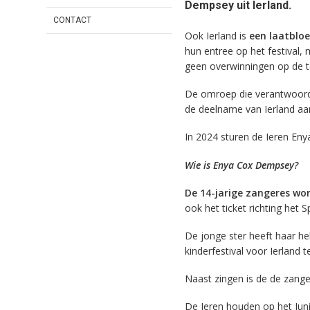
Dempsey uit Ierland.
CONTACT
Ook Ierland is
een laatbloe
hun entree op het festival, 
geen overwinningen op de tel
De omroep die verantwoordel
de deelname van Ierland aan
In 2024 sturen de Ieren Eny
Wie is Enya Cox Dempsey?
De 14-jarige zangeres won
ook het ticket richting het 
De jonge ster heeft haar he
kinderfestival voor Ierland t
Naast zingen is de de zange
De Ieren houden op het Juni