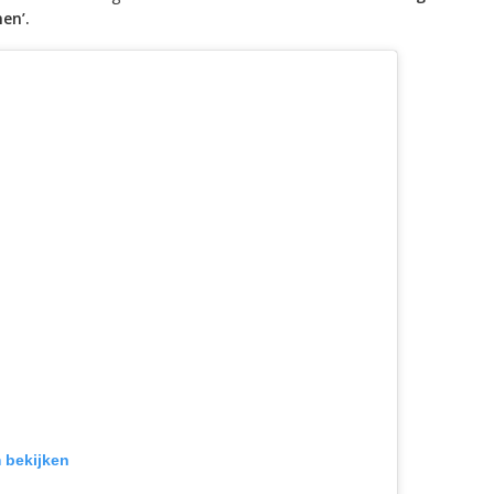
en’.
m bekijken