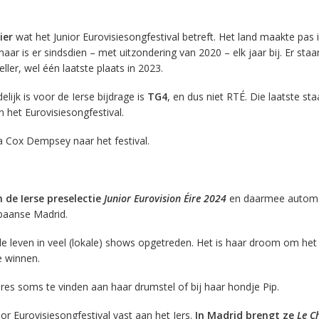
ier
wat het Junior Eurovisiesongfestival betreft. Het land maakte pas 
maar is er sindsdien – met uitzondering van 2020 – elk jaar bij. Er sta
ler, wel één laatste plaats in 2023.
ijk is voor de Ierse bijdrage is
TG4
, en dus niet RTÉ. Die laatste sta
 het Eurovisiesongfestival.
a Cox Dempsey naar het festival.
 de Ierse preselectie
Junior Eurovision Éire
2024
en daarmee automa
Spaanse Madrid.
le leven in veel (lokale) shows opgetreden. Het is haar droom om het
e winnen.
res soms te vinden aan haar drumstel of bij haar hondje Pip.
or Eurovisiesongfestival vast aan het Iers.
In Madrid brengt ze
Le Ch