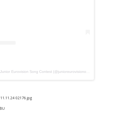
Een bericht gedeeld door Junior Eurovision Song Contest (@junioreurovisionofficial)
EBU