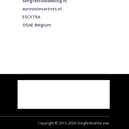
songfestivalweblog.nl
eurovisionartists.nl
ESCXTRA
OGAE Belgium
Copyright © 2015–
2026
Songfestival.be vzw