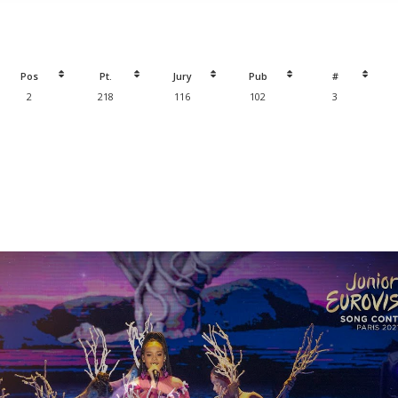
Pos
Pt.
Jury
Pub
#
2
218
116
102
3