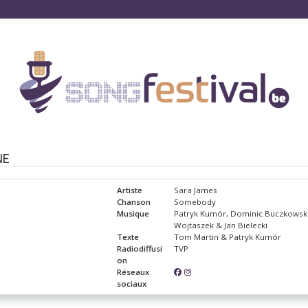
NE
Artiste
Sara James
Chanson
Somebody
Musique
Patryk Kumór, Dominic Buczkowski
Wojtaszek & Jan Bielecki
Texte
Tom Martin & Patryk Kumór
Radiodiffusi
TVP
on
Réseaux
sociaux