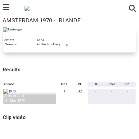
AMSTERDAM 1970 - IRLANDE
Artiste
Dana
Chanson
All Kinds of Everything
Results
Année
Pos
Pt.
DF
Pos
Pt.
1
32
-
-
-
Amsterdam
21 Mar 1970
Clip vidéo