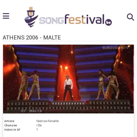
ATHENS 2006 - MALTE
Artiste
Fabrizio Faniello
Chanson
I Do
Votes in SF
1