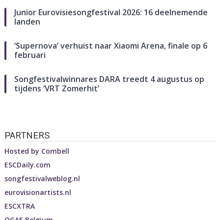
Junior Eurovisiesongfestival 2026: 16 deelnemende
landen
‘Supernova’ verhuist naar Xiaomi Arena, finale op 6
februari
Songfestivalwinnares DARA treedt 4 augustus op
tijdens ‘VRT Zomerhit’
PARTNERS
Hosted by
Combell
ESCDaily.com
songfestivalweblog.nl
eurovisionartists.nl
ESCXTRA
OGAE Belgium