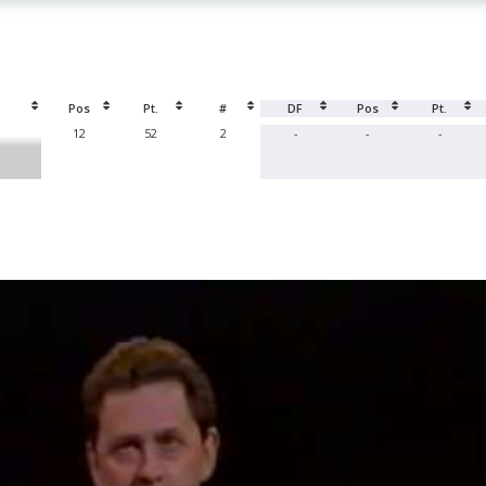
Pos
Pt.
#
DF
Pos
Pt.
12
52
2
-
-
-