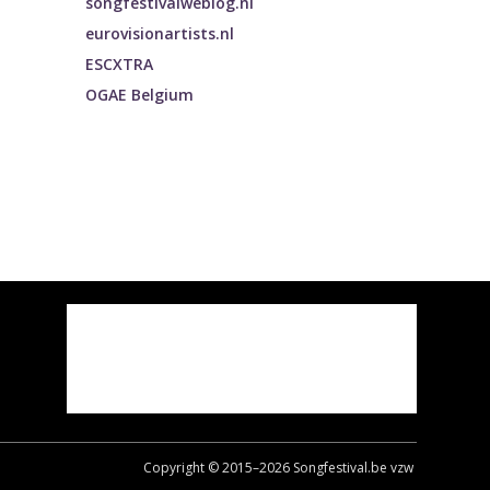
songfestivalweblog.nl
eurovisionartists.nl
ESCXTRA
OGAE Belgium
Copyright © 2015–
2026
Songfestival.be vzw