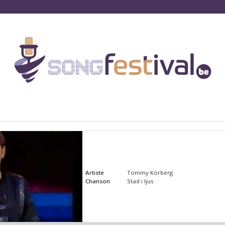
Artiste
Tommy Körberg
Chanson
Stad i ljus