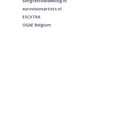
songfestivalweblog.nl
eurovisionartists.nl
ESCXTRA
OGAE Belgium