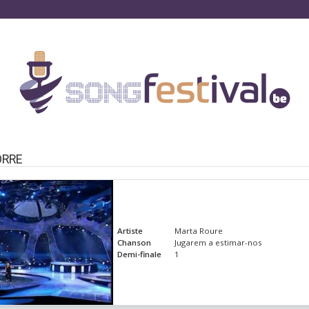
ORRE
Artiste
Marta Roure
Chanson
Jugarem a estimar-nos
Demi-finale
1