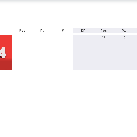
Pos
Pt.
#
DF
Pos
Pt.
-
-
-
1
18
12