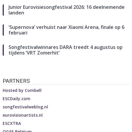
Junior Eurovisiesongfestival 2026: 16 deelnemende
landen
‘Supernova’ verhuist naar Xiaomi Arena, finale op 6
februari
Songfestivalwinnares DARA treedt 4 augustus op
tijdens ‘VRT Zomerhit’
PARTNERS
Hosted by
Combell
ESCDaily.com
songfestivalweblog.nl
eurovisionartists.nl
ESCXTRA
OGAE Belgium