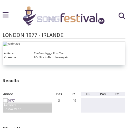
LONDON 1977 - IRLANDE
Artiste
The Swarbiggs Plus Two
Chanson
It's Nice to Be in Love Again
Results
Année
Pos
Pt.
DF
Pos
Pt.
3
119
-
-
-
London
7 Mai 1977