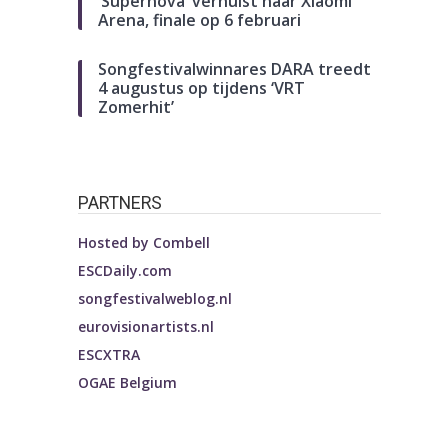
‘Supernova’ verhuist naar Xiaomi
Arena, finale op 6 februari
Songfestivalwinnares DARA treedt
4 augustus op tijdens ‘VRT
Zomerhit’
PARTNERS
Hosted by
Combell
ESCDaily.com
songfestivalweblog.nl
eurovisionartists.nl
ESCXTRA
OGAE Belgium