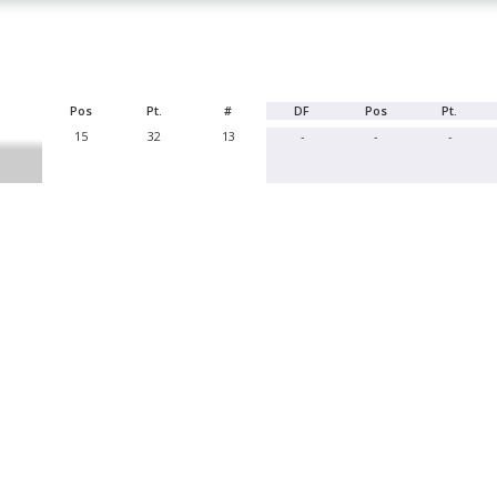
Pos
Pt.
#
DF
Pos
Pt.
15
32
13
-
-
-