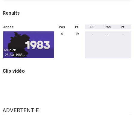
Results
Année
Pos
Pt.
DF
Pos
Pt.
6
79
-
-
-
Munich
23 Avr 1983
Clip vidéo
ADVERTENTIE