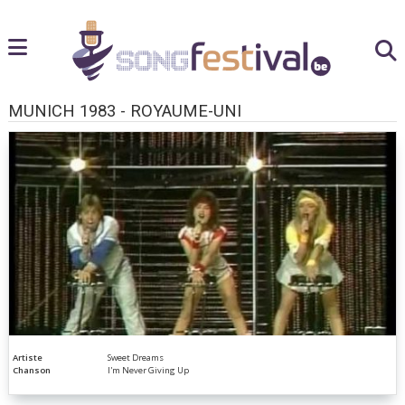
MUNICH 1983 - ROYAUME-UNI
Artiste
Sweet Dreams
Chanson
I'm Never Giving Up