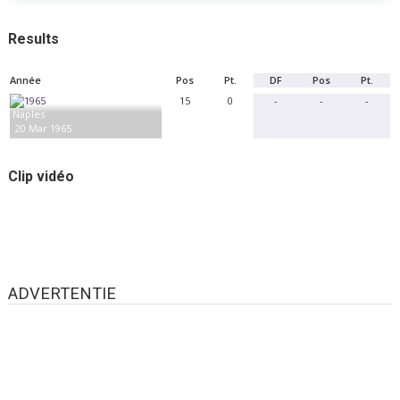
Results
Année
Pos
Pt.
DF
Pos
Pt.
15
0
-
-
-
Naples
20 Mar 1965
Clip vidéo
ADVERTENTIE