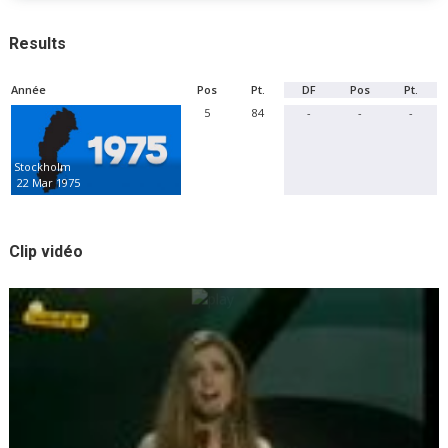
Results
Année
Pos
Pt.
DF
Pos
Pt.
5
84
-
-
-
Stockholm
22 Mar 1975
Clip vidéo