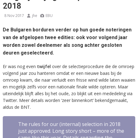
2018
8 Nov 2017
jhe
EBU
De Bulgaren borduren verder op hun goede noteringen
van de afgelopen twee edities: ook voor volgend jaar
worden zowel deelnemer als song achter gesloten
deuren geselecteerd.
Er was nog even
twijfel
over de selectieprocedure die de omroep
volgend jaar zou hanteren omdat er een nieuwe baas bij de
omroep kwam, die naar verluidt een frisse wind wilde laten waaien
en mogelijk zelfs voor een nationale finale wilde opteren. Maar
uiteindelijk blijft alles bij het oude, zo blijkt uit een mededeling via
Twitter. Meer details worden ‘zeer binnenkort’ bekendgemaakt,
aldus de BNT.
The rules for our (internal) selection in 2018
just approved. Long story short – more of the
same like this year. Details regarding the