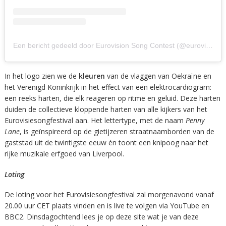
Een bericht gedeeld door Eurovision Song Contest (@eurovision)
In het logo zien we de
kleuren
van de vlaggen van Oekraïne en
het Verenigd Koninkrijk in het effect van een elektrocardiogram:
een reeks harten, die elk reageren op ritme en geluid. Deze harten
duiden de collectieve kloppende harten van alle kijkers van het
Eurovisiesongfestival aan. Het lettertype, met de naam
Penny
Lane
, is geïnspireerd op de gietijzeren straatnaamborden van de
gaststad uit de twintigste eeuw én toont een knipoog naar het
rijke muzikale erfgoed van Liverpool.
Loting
De loting voor het Eurovisiesongfestival zal morgenavond vanaf
20.00 uur CET plaats vinden en is live te volgen via YouTube en
BBC2. Dinsdagochtend lees je op deze site wat je van deze