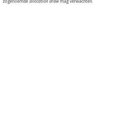
zogenoemde
allocation draw
mag verwachten.