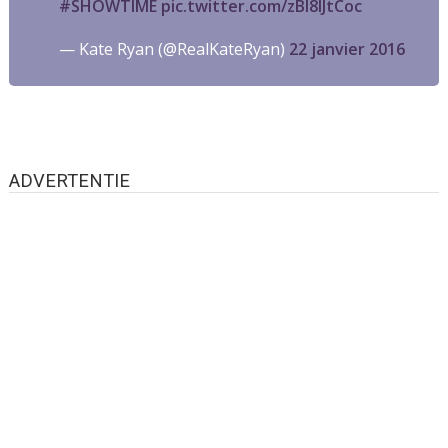
#SHOWTIME
pic.twitter.com/zBI8IJtCoc
— Kate Ryan (@RealKateRyan)
22 janvier 2016
ADVERTENTIE