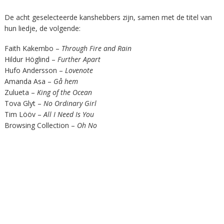
De acht geselecteerde kanshebbers zijn, samen met de titel van
hun liedje, de volgende:
Faith Kakembo –
Through Fire and Rain
Hildur Höglind –
Further Apart
Hufo Andersson –
Lovenote
Amanda Asa –
Gå hem
Zulueta –
King of the Ocean
Tova Glyt –
No Ordinary Girl
Tim Lööv –
All I Need Is You
Browsing Collection –
Oh No