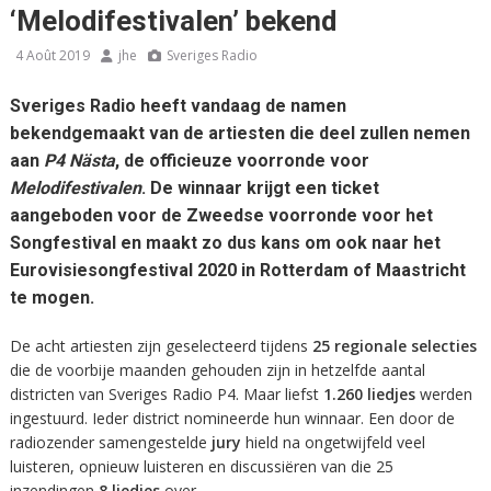
‘Melodifestivalen’ bekend
4 Août 2019
jhe
Sveriges Radio
Sveriges Radio heeft vandaag de namen
bekendgemaakt van de artiesten die deel zullen nemen
aan
P4 Nästa
, de officieuze voorronde voor
Melodifestivalen
. De winnaar krijgt een ticket
aangeboden voor de Zweedse voorronde voor het
Songfestival en maakt zo dus kans om ook naar het
Eurovisiesongfestival 2020 in Rotterdam of Maastricht
te mogen.
De acht artiesten zijn geselecteerd tijdens
25 regionale selecties
die de voorbije maanden gehouden zijn in hetzelfde aantal
districten van Sveriges Radio P4. Maar liefst
1.260 liedjes
werden
ingestuurd. Ieder district nomineerde hun winnaar. Een door de
radiozender samengestelde
jury
hield na ongetwijfeld veel
luisteren, opnieuw luisteren en discussiëren van die 25
inzendingen
8 liedjes
over.