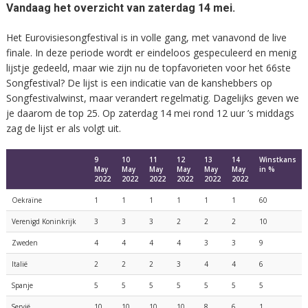
Vandaag het overzicht van zaterdag 14 mei.
Het Eurovisiesongfestival is in volle gang, met vanavond de live
finale. In deze periode wordt er eindeloos gespeculeerd en menig
lijstje gedeeld, maar wie zijn nu de topfavorieten voor het 66ste
Songfestival? De lijst is een indicatie van de kanshebbers op
Songfestivalwinst, maar verandert regelmatig. Dagelijks geven we
je daarom de top 25. Op zaterdag 14 mei rond 12 uur ’s middags
zag de lijst er als volgt uit.
9
10
11
12
13
14
Winstkans
May
May
May
May
May
May
in %
2022
2022
2022
2022
2022
2022
Oekraïne
1
1
1
1
1
1
60
Verenigd Koninkrijk
3
3
3
2
2
2
10
Zweden
4
4
4
4
3
3
9
Italië
2
2
2
3
4
4
6
Spanje
5
5
5
5
5
5
5
Servië
10
10
10
10
8
6
1