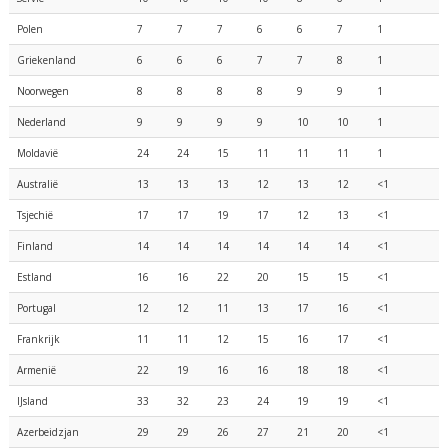
Polen
7
7
7
6
6
7
1
Griekenland
6
6
6
7
7
8
1
Noorwegen
8
8
8
8
9
9
1
Nederland
9
9
9
9
10
10
1
Moldavië
24
24
15
11
11
11
1
Australië
13
13
13
12
13
12
<1
Tsjechië
17
17
19
17
12
13
<1
Finland
14
14
14
14
14
14
<1
Estland
16
16
22
20
15
15
<1
Portugal
12
12
11
13
17
16
<1
Frankrijk
11
11
12
15
16
17
<1
Armenië
22
19
16
16
18
18
<1
IJsland
33
32
23
24
19
19
<1
Azerbeidzjan
29
29
26
27
21
20
<1