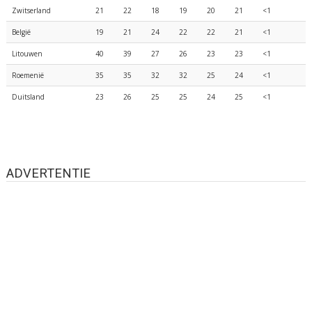
Zwitserland
21
22
18
19
20
21
<1
België
19
21
24
22
22
21
<1
Litouwen
40
39
27
26
23
23
<1
Roemenië
35
35
32
32
25
24
<1
Duitsland
23
26
25
25
24
25
<1
ADVERTENTIE