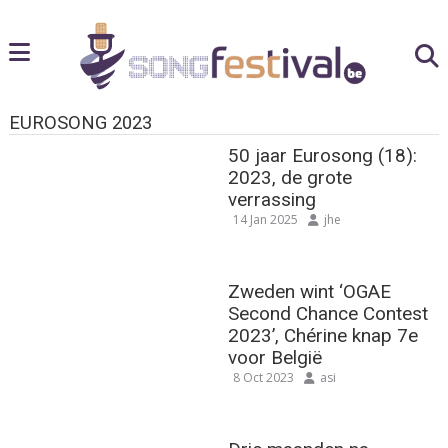
EUROSONG 2023
50 jaar Eurosong (18):
2023, de grote
verrassing
14 Jan 2025
jhe
Zweden wint ‘OGAE
Second Chance Contest
2023’, Chérine knap 7e
voor België
8 Oct 2023
asi