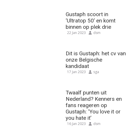
Gustaph scoort in
‘Ultratop 50’ en komt
binnen op plek drie
22 Jan 2023
dsm
Dit is Gustaph: het cv van
onze Belgische
kandidaat
17 Jan 2023
sga
Twaalf punten uit
Nederland? Kenners en
fans reageren op
Gustaph: ‘You love it or
you hate it’
16 Jan 2023
dsm