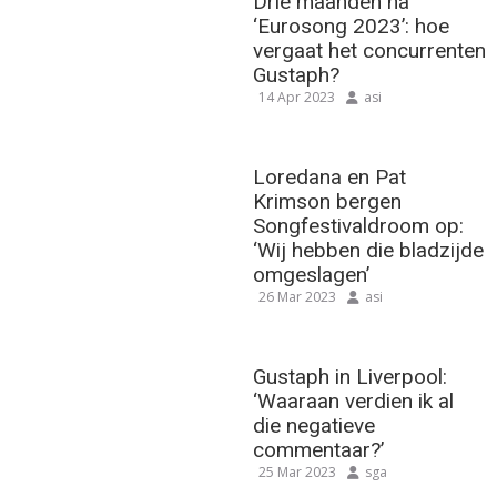
Drie maanden na
‘Eurosong 2023’: hoe
vergaat het concurrenten
Gustaph?
14 Apr 2023
asi
Loredana en Pat
Krimson bergen
Songfestivaldroom op:
‘Wij hebben die bladzijde
omgeslagen’
26 Mar 2023
asi
Gustaph in Liverpool:
‘Waaraan verdien ik al
die negatieve
commentaar?’
25 Mar 2023
sga