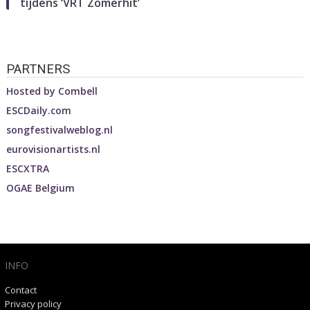
tijdens ‘VRT Zomerhit’
PARTNERS
Hosted by
Combell
ESCDaily.com
songfestivalweblog.nl
eurovisionartists.nl
ESCXTRA
OGAE Belgium
INFO
Contact
Privacy policy