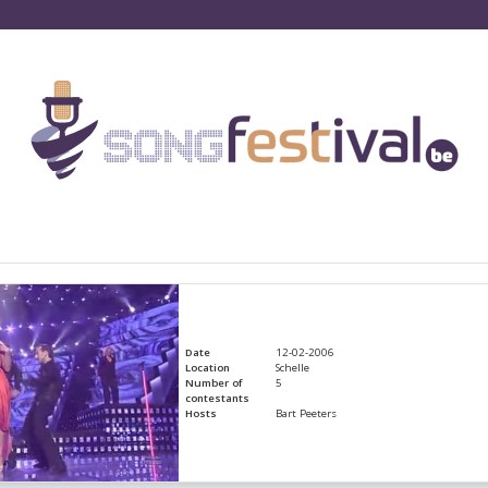
Date
12-02-2006
Location
Schelle
Number of
5
contestants
Hosts
Bart Peeters