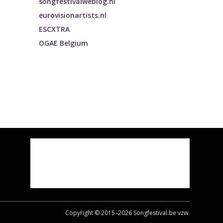
songfestivalweblog.nl
eurovisionartists.nl
ESCXTRA
OGAE Belgium
Copyright © 2015–
2026
Songfestival.be vzw