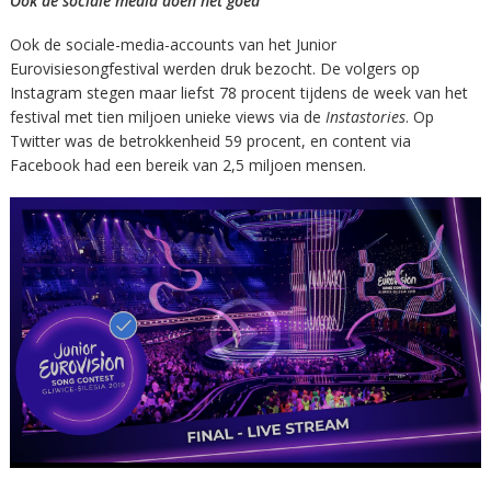
Ook de sociale media doen het goed
Ook de sociale-media-accounts van het Junior
Eurovisiesongfestival werden druk bezocht. De volgers op
Instagram stegen maar liefst 78 procent tijdens de week van het
festival met tien miljoen unieke views via de
Instastories
. Op
Twitter was de betrokkenheid 59 procent, en content via
Facebook had een bereik van 2,5 miljoen mensen.