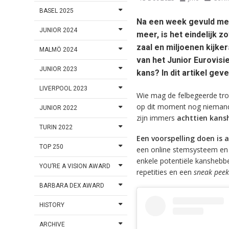
BASEL 2025
Na een week gevuld met 
JUNIOR 2024
meer, is het eindelijk 
zaal en miljoenen kijke
MALMÖ 2024
van het Junior Eurovis
JUNIOR 2023
kans? In dit artikel gev
LIVERPOOL 2023
Wie mag de felbegeerde tro
op dit moment nog niemand h
JUNIOR 2022
zijn immers
achttien kans
TURIN 2022
Een voorspelling doen is al
TOP 250
een online stemsysteem en
enkele potentiële kanshebber
YOU’RE A VISION AWARD
repetities en een
sneak peek
BARBARA DEX AWARD
HISTORY
ARCHIVE