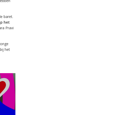
 hebben
e baret.
op het
ara Pravi
 jonge
ij het