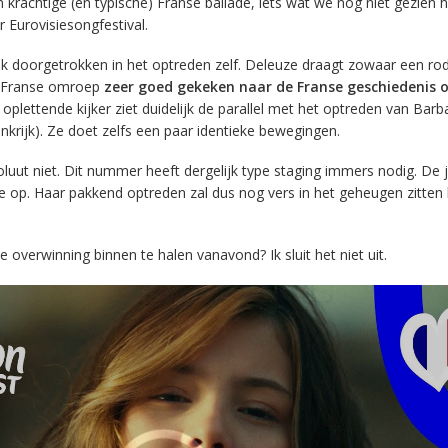
n krachtige (en typische) Franse ballade, iets wat we nog niet gezien
 Eurovisiesongfestival.
k doorgetrokken in het optreden zelf. Deleuze draagt zowaar een rod
e Franse omroep
zeer goed gekeken naar de Franse geschiedenis 
 oplettende kijker ziet duidelijk de parallel met het optreden van Barb
nkrijk). Ze doet zelfs een paar identieke bewegingen.
soluut niet. Dit nummer heeft dergelijk type staging immers nodig. De
te op. Haar pakkend optreden zal dus nog vers in het geheugen zitten b
overwinning binnen te halen vanavond? Ik sluit het niet uit.