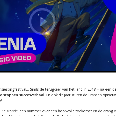
ovisiesongfestival… Sinds de terugkeer van het land in 2018 – na één 
te stoppen succesverhaal
. En ook dit jaar sturen de Fransen opnieu
al
.
i
Ce Monde
, een nummer over een hoopvolle toekomst en de drang 