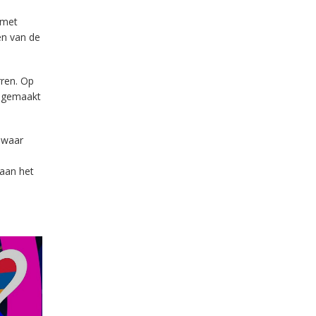
 met
ien van de
rren. Op
k gemaakt
iswaar
 aan het