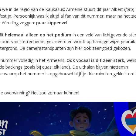
 we in de regio van de Kaukasus: Armenië stuurt dit jaar Albert (
foto
)
festijn. Persoonlijk was ik altijd al fan van dit nummer, maar na het z
r één ding zeggen:
puur kippenvel
.
fit
helemaal alleen op het podium
in een veld van lichtgevende ste
oort van sterrenhemel gecreëerd en wordt op handige wijze gebrui
chtergrond. De camerastandpunten zijn hier ook zeer goed gekozen.
 nummer volledig in het Armeens.
Ook vocaal is dit zeer sterk
, wel
 backings (zoals bij quasi elk land). De uithalen blijven niettemin
e waarop het nummer is opgebouwd blijf je drie minuten gekluisterd
se overwinning? Het zou zomaar kunnen!