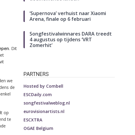
‘Supernova’ verhuist naar Xiaomi
Arena, finale op 6 februari
Songfestivalwinnares DARA treedt
4 augustus op tijdens ‘VRT
Zomerhit’
lepen
. Dit
et
it
PARTNERS
den we
Hosted by
Combell
jdens de
 enkel
ESCDaily.com
songfestivalweblog.nl
eurovisionartists.nl
dt op
end te
ESCXTRA
nde
OGAE Belgium