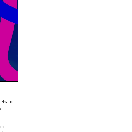
deelname
w
om