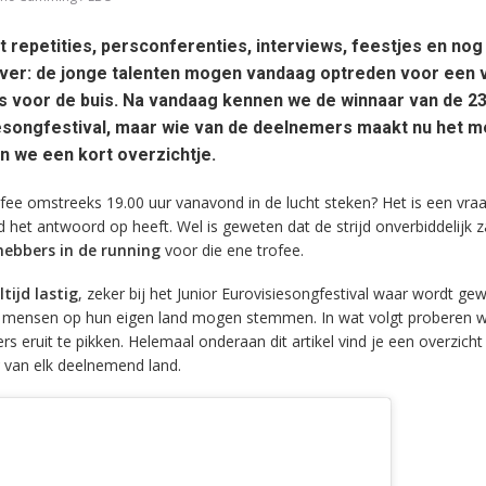
repetities, persconferenties, interviews, feestjes en nog
zover: de jonge talenten mogen vandaag optreden voor een v
rs voor de buis. Na vandaag kennen we de winnaar van de 23
iesongfestival, maar wie van de deelnemers maakt nu het 
en we een kort overzichtje.
fee omstreeks 19.00 uur vanavond in de lucht steken? Het is een vra
et antwoord op heeft. Wel is geweten dat de strijd onverbiddelijk zal
hebbers in de running
voor die ene trofee.
tijd lastig
, zeker bij het Junior Eurovisiesongfestival waar wordt ge
 mensen op hun eigen land mogen stemmen. In wat volgt proberen 
s eruit te pikken. Helemaal onderaan dit artikel vind je een overzicht
van elk deelnemend land.