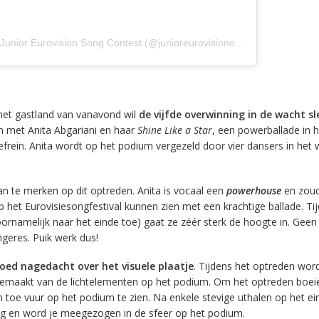
Een bericht gedeeld door Junior Eurovision Song Contest (@junioreurovisionofficial)
: het gastland van vanavond wil
de vijfde overwinning in de wacht s
n met Anita Abgariani en haar
Shine Like a Star
, een powerballade in h
frein. Anita wordt op het podium vergezeld door vier dansers in het w
aan te merken op dit optreden. Anita is vocaal een
powerhouse
en zou
 het Eurovisiesongfestival kunnen zien met een krachtige ballade. Ti
oornamelijk naar het einde toe) gaat ze zéér sterk de hoogte in. Geen
geres. Puik werk dus!
oed nagedacht over het visuele plaatje
. Tijdens het optreden wor
 gemaakt van de lichtelementen op het podium. Om het optreden boei
 toe vuur op het podium te zien. Na enkele stevige uthalen op het ei
ig en word je meegezogen in de sfeer op het podium.