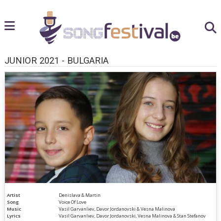
JUNIOR 2021 - BULGARIA
Artist
Denislava & Martin
Song
Voice Of Love
Music
Vasil Garvanliev, Davor Jordanovski & Vesna Malinova
Lyrics
Vasil Garvanliev, Davor Jordanovski, Vesna Malinova & Stan Stefanov