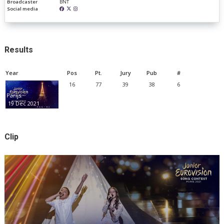
Broadcaster
BNT
Social media
Results
Year
Pos
Pt.
Jury
Pub
#
16
77
39
38
6
Parijs
19 Dec 2021
Clip