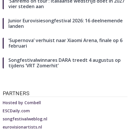
‘Sanremo on tour’: Italiaanse wedstrijd doet in 2027
vier steden aan
Junior Eurovisiesongfestival 2026: 16 deelnemende
landen
‘Supernova’ verhuist naar Xiaomi Arena, finale op 6
februari
Songfestivalwinnares DARA treedt 4 augustus op
tijdens ‘VRT Zomerhit’
PARTNERS
Hosted by
Combell
ESCDaily.com
songfestivalweblog.nl
eurovisionartists.nl