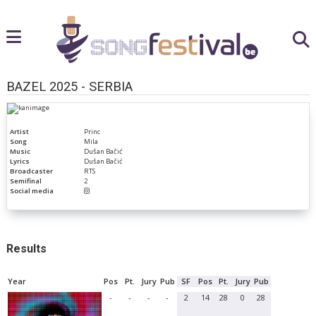
BAZEL 2025 - SERBIA
Artist
Princ
Song
Mila
Music
Dušan Bačić
Lyrics
Dušan Bačić
Broadcaster
RTS
Semifinal
2
Social media
Results
Year
Pos
Pt.
Jury
Pub
SF
Pos
Pt.
Jury
Pub
-
-
-
-
2
14
28
0
28