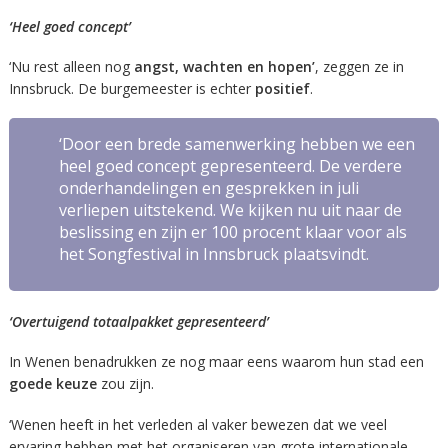
‘Heel goed concept’
‘Nu rest alleen nog
angst, wachten en hopen’
, zeggen ze in
Innsbruck. De burgemeester is echter
positief
.
‘Door een brede samenwerking hebben we een
heel goed concept gepresenteerd. De verdere
onderhandelingen en gesprekken in juli
verliepen uitstekend. We kijken nu uit naar de
beslissing en zijn er 100 procent klaar voor als
het Songfestival in Innsbruck plaatsvindt.
‘Overtuigend totaalpakket gepresenteerd’
In Wenen benadrukken ze nog maar eens waarom hun stad een
goede keuze
zou zijn.
‘Wenen heeft in het verleden al vaker bewezen dat we veel
ervaring hebben met het organiseren van grote internationale