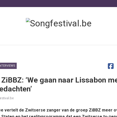
INTERVIEWS
 ZiBBZ: ‘We gaan naar Lissabon m
gedachten’
estival.be
tee vertelt de Zwitserse zanger van de groep ZiBBZ meer o
e Staten en het realityprogramma dat een Zwitserse tv-zen