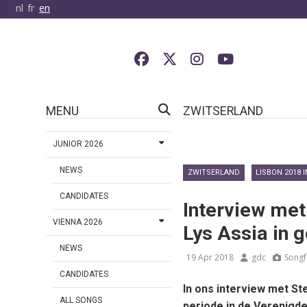
nl
fr
en
MENU
ZWITSERLAND
JUNIOR 2026
NEWS
ZWITSERLAND
LISBON 2018 
CANDIDATES
Interview met
VIENNA 2026
Lys Assia in 
NEWS
19 Apr 2018
gdc
Songf
CANDIDATES
In ons interview met S
ALL SONGS
periode in de Verenigd