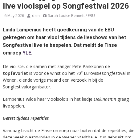
live vioolspel op Songfestival 2026
6 May 2026
dsm
Sarah Louise Bennett / EBU
Linda Lampenius heeft goedkeuring van de EBU
gekregen om haar viool tijdens de liveshows van het
Songfestival live te bespelen. Dat meldt de Finse
omroep
YLE
.
De violiste, die samen met zanger Pete Parkkonen dé
e
topfavoriet
is voor de winst op het 70
Eurovisiesongfestival in
Wenen, diende vorige maand een verzoek in bij de
Songfestivalorganisator.
Lampenius wilde haar vioolsolo’s in het liedje
Liekinheitin
graag
live
spelen.
Getest tijdens repetities
Vandaag bracht de Finse omroep naar buiten dat de repetities, die
deze week plaatsvinden in de Wiener Stadthalle, zijn gebruikt om