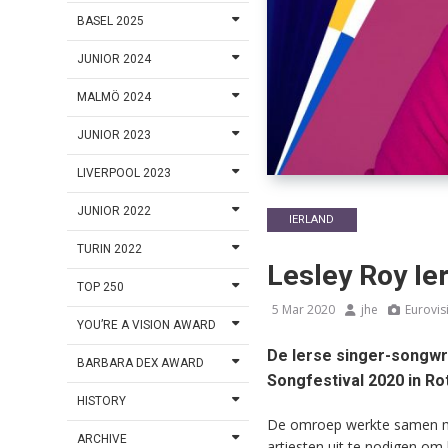
BASEL 2025
JUNIOR 2024
MALMÖ 2024
JUNIOR 2023
LIVERPOOL 2023
JUNIOR 2022
IERLAND
TURIN 2022
Lesley Roy Ie
TOP 250
5 Mar 2020
jhe
Eurovis
YOU’RE A VISION AWARD
De Ierse singer-songwr
BARBARA DEX AWARD
Songfestival 2020 in R
HISTORY
De omroep werkte samen met
ARCHIVE
artiesten uit te nodigen om