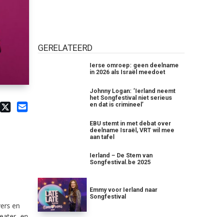
GERELATEERD
Ierse omroep: geen deelname
in 2026 als Israël meedoet
Johnny Logan: ‘Ierland neemt
het Songfestival niet serieus
en dat is crimineel’
EBU stemt in met debat over
deelname Israël, VRT wil mee
aan tafel
Ierland – De Stem van
Songfestival.be 2025
Emmy voor Ierland naar
Songfestival
ers en
eater- en