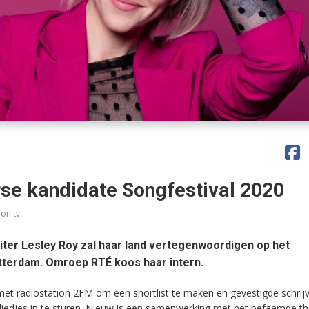
rse kandidate Songfestival 2020
ion.tv
iter Lesley Roy zal haar land vertegenwoordigen op het
otterdam. Omroep RTÉ koos haar intern.
 radiostation 2FM om een shortlist te maken en gevestigde schrijv
 liedjes in te sturen. Nieuw is een samenwerking met het befaamde th