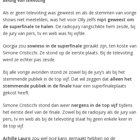
Belang van televoting
Als er geen televoting was geweest en als de stemmen van vorige
shows niet meetelden, was het voor Olly zelfs
nipt geweest om
de superfinale te halen
. De radiojury rangschikte hem zesde, bij
de jury van pers, tv en web was hij vijfde.
Giorgia zou
sowieso in de superfinale
geraakt zijn, ten koste van
Simone Cristicchi. Ze stond op de eerste plaats. Bij de televoting
werd ze echter pas zesde.
Bij alle vorige avonden stond ze zowel bij de jury’s als bij het
stemmende publiek in de top vijf. Dat wil zeggen dat
alleen het
stemmende publiek in de finale
haar een superfinaleplaats
gekost heeft.
Simone Cristicchi stond dan weer
nergens in de top vijf
tijdens
het eerste deel van de finale. Zowel bij de radiojury als de jury van
pers, tv en web als bij de televoting staat hij geen enkele keer in
de top vijf.
Achille Lauro
zou wel nog kans gemaakt hebben op de