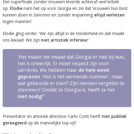
Een superfinale zonder vrouwen leverde achteraf veel kritiek
op.
Elodie
nam het op voor Giorgia en zei dat ‘vrouwen hun best
kunnen doen in
Sanremo
en zonder inspanning
altijd verliezen
tegen mannen’.
Elodie ging verder. ‘We zijn altijd in de minderheid en dat maakt
ons kwaad. We zijn
niet artistiek inferieur
.’
‘Het maakt me kwaad dat Giorgia er niet bij was,
het is oneerlijk. Er moet respect zijn voor
carrières. We hebben haar
de hele week
geprezen
. ‘Het is het winnende nummer’, maar
wat gebeurde er toen? Zijn mensen vergeten te
stemmen? Omdat ze Giorgia is, heeft ze het
niet nodig
?’
Presentator en artistiek directeur Carlo Conti heeft
niet publiek
gereageerd
op de mannelijke top vijf.