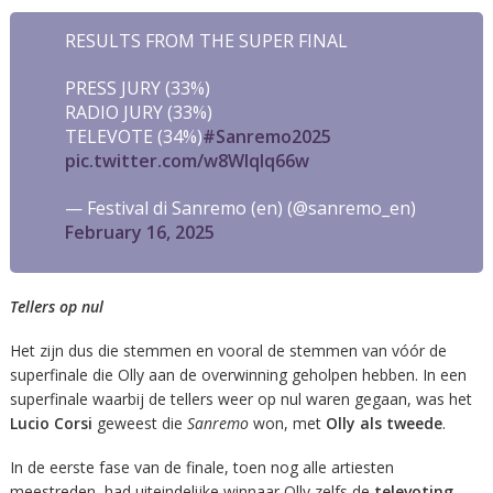
RESULTS FROM THE SUPER FINAL
PRESS JURY (33%)
RADIO JURY (33%)
TELEVOTE (34%)
#Sanremo2025
pic.twitter.com/w8WIqIq66w
— Festival di Sanremo (en) (@sanremo_en)
February 16, 2025
Tellers op nul
Het zijn dus die stemmen en vooral de stemmen van vóór de
superfinale die Olly aan de overwinning geholpen hebben. In een
superfinale waarbij de tellers weer op nul waren gegaan, was het
Lucio Corsi
geweest die
Sanremo
won, met
Olly als tweede
.
In de eerste fase van de finale, toen nog alle artiesten
meestreden, had uiteindelijke winnaar Olly zelfs de
televoting