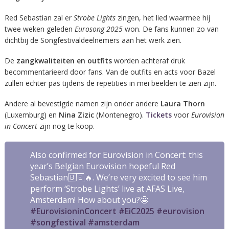
Red Sebastian zal er
Strobe Lights
zingen, het lied waarmee hij
twee weken geleden
Eurosong 2025
won. De fans kunnen zo van
dichtbij de Songfestivaldeelnemers aan het werk zien.
De
zangkwaliteiten en outfits
worden achteraf druk
becommentarieerd door fans. Van de outfits en acts voor Bazel
zullen echter pas tijdens de repetities in mei beelden te zien zijn.
Andere al bevestigde namen zijn onder andere
Laura Thorn
(Luxemburg) en
Nina Zizic
(Montenegro).
Tickets
voor
Eurovision
in Concert
zijn nog te koop.
Also confirmed for Eurovision in Concert: this
year’s Belgian Eurovision hopeful Red
Sebastian🇧🇪🔥. We’re very excited to see him
perform ‘Strobe Lights’ live at AFAS Live,
Amsterdam! How about you?🤩
#EurovisioninConcert
#EiC2025
#eurovision
#songfestival
#amsterdam