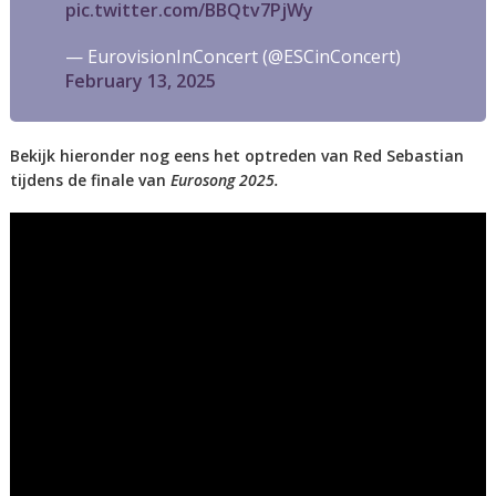
pic.twitter.com/BBQtv7PjWy
— EurovisionInConcert (@ESCinConcert)
February 13, 2025
Bekijk hieronder nog eens het optreden van Red Sebastian
tijdens de finale van
Eurosong 2025.