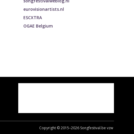
songfestivalweblog.nl
eurovisionartists.nl
ESCXTRA
OGAE Belgium
Copyright © 2015–
2026
Songfestival.be vzw