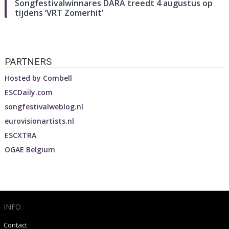
Songfestivalwinnares DARA treedt 4 augustus op
tijdens ‘VRT Zomerhit’
PARTNERS
Hosted by
Combell
ESCDaily.com
songfestivalweblog.nl
eurovisionartists.nl
ESCXTRA
OGAE Belgium
INFO
Contact