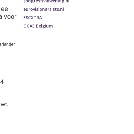
songfestivalweblog.nl
deel
eurovisionartists.nl
a voor
ESCXTRA
OGAE Belgium
erlander
24
eet.