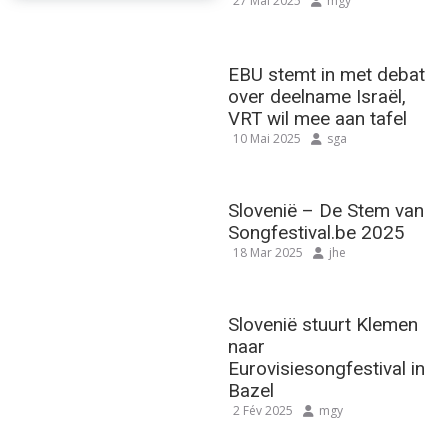
27 Mai 2025
mgy
EBU stemt in met debat
over deelname Israël,
VRT wil mee aan tafel
10 Mai 2025
sga
Slovenië – De Stem van
Songfestival.be 2025
18 Mar 2025
jhe
Slovenië stuurt Klemen
naar
Eurovisiesongfestival in
Bazel
2 Fév 2025
mgy