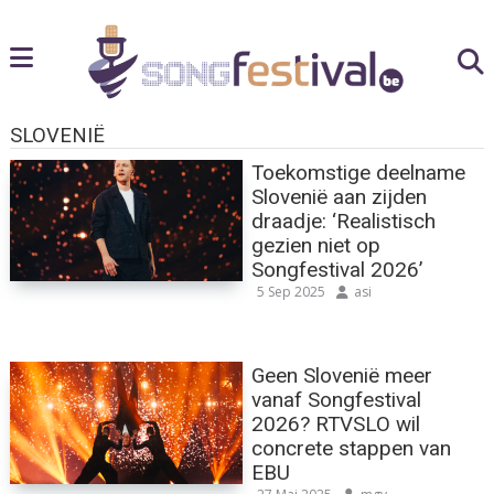
SLOVENIË
Toekomstige deelname
Slovenië aan zijden
draadje: ‘Realistisch
gezien niet op
Songfestival 2026’
5 Sep 2025
asi
Geen Slovenië meer
vanaf Songfestival
2026? RTVSLO wil
concrete stappen van
EBU